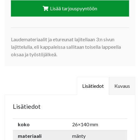
Lisää tarjouspyyntöön
Laudemateriaalit ja etureunat lajitellaan 3:n sivun
lajittelulla, eli kappaleissa sallitaan toisella lappeella
oksaa ja työstöjälkeä.
Lisätiedot
Kuvaus
Lisätiedot
koko
26×140 mm
materiaali
mänty