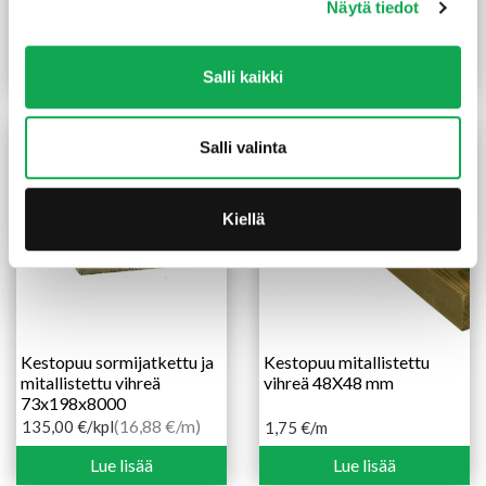
Näytä tiedot
100X3000 mm teroitettu
sileä 28X120 mm
(6,33 €/m)
(16,52 €/m²)
25,00
€
/kpl
2,05
€
/m
Lue lisää
Lue lisää
Salli kaikki
Salli valinta
Kiellä
Kestopuu sormijatkettu ja
Kestopuu mitallistettu
mitallistettu vihreä
vihreä 48X48 mm
73x198x8000
(16,88 €/m)
135,00
€
/kpl
1,75
€
/m
Lue lisää
Lue lisää