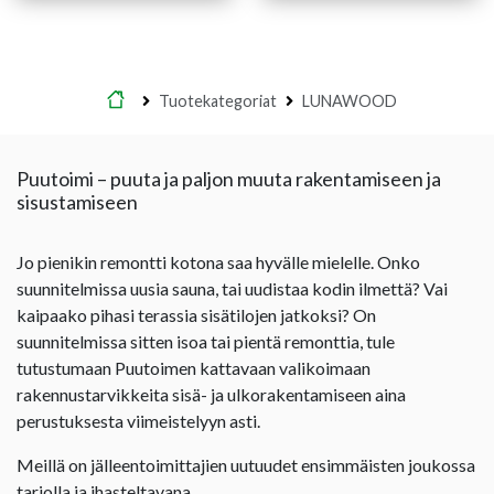
Etusivu
Tuotekategoriat
LUNAWOOD
Puutoimi – puuta ja paljon muuta rakentamiseen ja
sisustamiseen
Jo pienikin remontti kotona saa hyvälle mielelle. Onko
suunnitelmissa uusia sauna, tai uudistaa kodin ilmettä? Vai
kaipaako pihasi terassia sisätilojen jatkoksi? On
suunnitelmissa sitten isoa tai pientä remonttia, tule
tutustumaan Puutoimen kattavaan valikoimaan
rakennustarvikkeita sisä- ja ulkorakentamiseen aina
perustuksesta viimeistelyyn asti.
Meillä on jälleentoimittajien uutuudet ensimmäisten joukossa
tarjolla ja ihasteltavana.