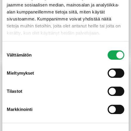
jaamme sosiaalisen median, mainosalan ja analytiikka-
alan kumppaneillemme tietoja siitä, miten käytät
sivustoamme. Kumppanimme voivat yhdistää näitä
tietoja muihin tietoihin, joita olet antanut heille tai joita on
Kestopuu sahattu vihreä
Kestopuu sahattu vihreä
kerätty, kun olet käyttänyt heidän palvelujaan.
100X100 mm
150x150x6000 mm
(24,17 €/m)
145,00
€
/kpl
7,30
€
/m
Suostumuksen
Lue lisää
Lue lisää
Välttämätön
valinta
Mieltymykset
Tilastot
Markkinointi
Kartanopylväs vihreä
Kestopuu höylätty vihreä