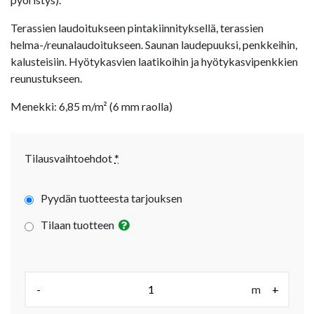
Terassien laudoitukseen pintakiinnityksellä, terassien
helma-/reunalaudoitukseen. Saunan laudepuuksi, penkkeihin,
kalusteisiin. Hyötykasvien laatikoihin ja hyötykasvipenkkien
reunustukseen.
Menekki: 6,85 m/m² (6 mm raolla)
Tilausvaihtoehdot
*
Pyydän tuotteesta tarjouksen
Tilaan tuotteen
Määrä (m):
-
m
+