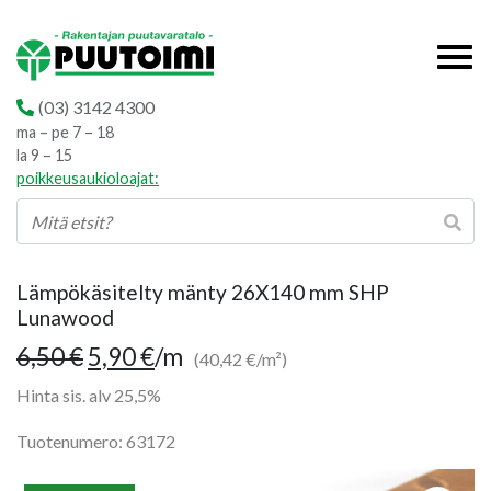
(03) 3142 4300
ma – pe 7 – 18
la 9 – 15
poikkeusaukioloajat:
Lämpökäsitelty mänty 26X140 mm SHP
Lunawood
Alkuperäinen
Nykyinen
6,50
€
5,90
€
/m
(40,42 €/m²)
hinta
hinta
Hinta sis. alv 25,5%
oli:
on:
Tuotenumero: 63172
6,50 €.
5,90 €.