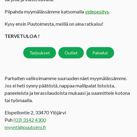
Piipahda myymälässämme katsomalla
videoesitys
.
Kysy ensin Puutoimesta, meillä on aina ratkaisu!
TERVETULOA !
Tarjoukset
Outlet
Palvelut
Parhaiten valikoimamme suuruuden näet myymälässämme.
Jos ei heti synny päätöstä, nappaa mallipalat listoista,
paneeleista ja terassilaudoista mukaasi ja suunnittele kotona
tai työmaalla.
Elopellontie 2, 33470 Ylöjärvi
Puh
(03) 3142 4300
myynti@puutoimi.fi