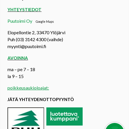
YHTEYSTIEDOT
Puutoimi Oy
Google Maps
Elopellontie 2, 33470 Ylöjärvi
Puh (03) 3142 4300 (vaihde)
myynti@puutoimi.fi
AVOINNA
ma – pe 7 – 18
la 9 – 15
poikkeusaukioloajat:
JÄTÄ YHTEYDENOTTOPYYNTÖ