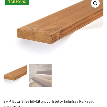
TARJOUS!
SHP lauta (Sileä höylätty pyöristetty, kulmissa R2 kevyt
pyöristys).