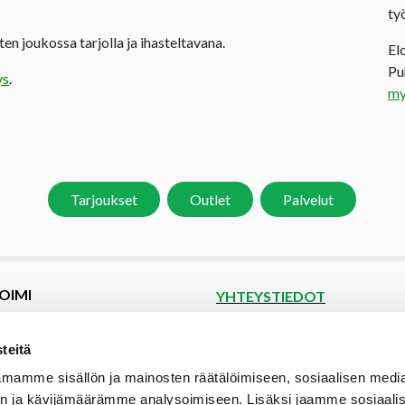
ty
en joukossa tarjolla ja ihasteltavana.
El
P
ys
.
my
Tarjoukset
Outlet
Palvelut
OIMI
YHTEYSTIEDOT
et
Puutoimi Oy
Google Maps
kset
teitä
spyyntö
Elopellontie 2, 33470 Ylöjärvi
mamme sisällön ja mainosten räätälöimiseen, sosiaalisen medi
tiedot
Puh (03) 3142 4300 (vaihde)
n ja kävijämäärämme analysoimiseen. Lisäksi jaamme sosiaali