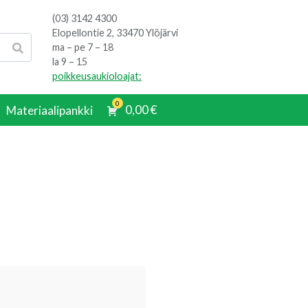
(03) 3142 4300
Elopellontie 2, 33470 Ylöjärvi
ma – pe 7 – 18
la 9 – 15
poikkeusaukioloajat:
0
0,00
€
Materiaalipankki