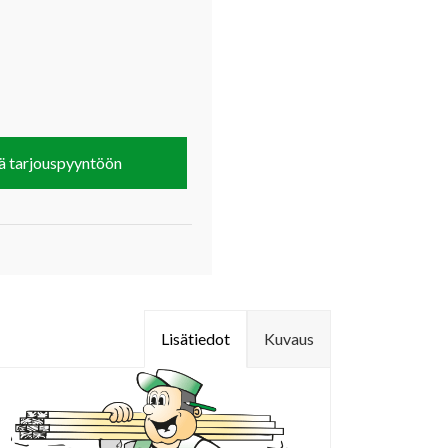
ä tarjouspyyntöön
Lisätiedot
Kuvaus