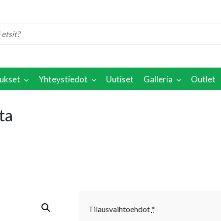
ukset
Yhteystiedot
Uutiset
Galleria
Outlet
ta
Tilausvaihtoehdot
*