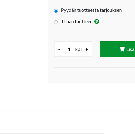
Pyydän tuotteesta tarjouksen
Tilaan tuotteen
Määrä (kpl):
-
kpl
+
Lisä