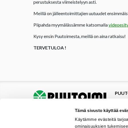
perustuksesta viimeistelyyn asti.
Meillä on jälleentoimittajien uutuudet ensimmäist
Piipahda myymälässämme katsomalla
videoesit
Kysy ensin Puutoimesta, meillä on aina ratkaisu!
TERVETULOA !
PUUT
Tuotte
Tarjou
Tämä sivusto käyttää eväs
Tarjou
Käytämme evästeitä tarjoa
Yhteys
ominaisuuksien tukemisee