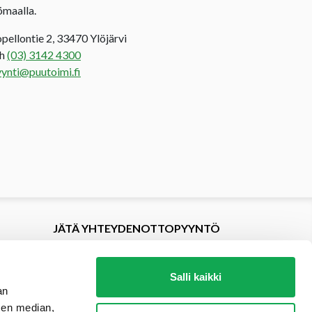
ömaalla.
opellontie 2, 33470 Ylöjärvi
uh
(03) 3142 4300
ynti@puutoimi.fi
JÄTÄ YHTEYDENOTTOPYYNTÖ
Salli kaikki
an
sen median,