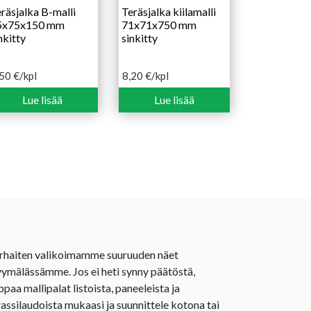
räsjalka B-malli
Teräsjalka kiilamalli
5x75x150 mm
71x71x750 mm
nkitty
sinkitty
,50
€
/kpl
8,20
€
/kpl
Lue lisää
Lue lisää
rhaiten valikoimamme suuruuden näet
ymälässämme. Jos ei heti synny päätöstä,
ppaa mallipalat listoista, paneeleista ja
rassilaudoista mukaasi ja suunnittele kotona tai