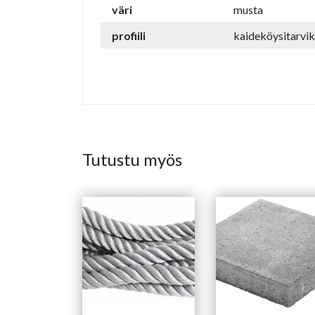
väri
musta
profiili
kaideköysitarvi
Tutustu myös