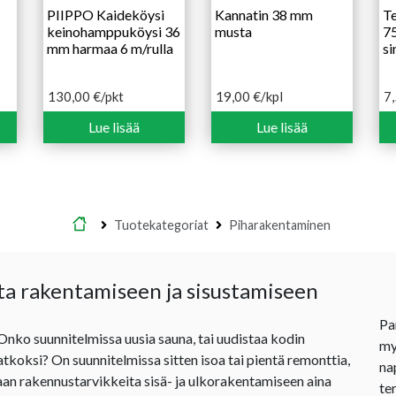
PIIPPO Kaideköysi
Kannatin 38 mm
Te
keinohamppuköysi 36
musta
7
mm harmaa 6 m/rulla
si
130,00
€
/pkt
19,00
€
/kpl
7
Lue lisää
Lue lisää
Etusivu
Tuotekategoriat
Piharakentaminen
ta rakentamiseen ja sisustamiseen
Pa
 Onko suunnitelmissa uusia sauna, tai uudistaa kodin
my
jatkoksi? On suunnitelmissa sitten isoa tai pientä remonttia,
na
an rakennustarvikkeita sisä- ja ulkorakentamiseen aina
te