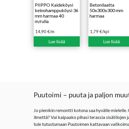
PIIPPO Kaideköysi
Betonilaatta
keinohamppuköysi 36
50x300x300 mm
mm harmaa 40
harmaa
m/rulla
14,90
€
/m
1,79
€
/kpl
Lue lisää
Lue lisää
Puutoimi – puuta ja paljon muu
Jo pienikin remontti kotona saa hyvälle mielelle.
ilmettä? Vai kaipaako pihasi terassia sisätilojen 
tule tutustumaan Puutoimen kattavaan valikoima