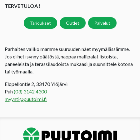
TERVETULOA !
Tarjoukset
Outlet
Palvelut
Parhaiten valikoimamme suuruuden näet myymälässämme.
Jos ei heti synny päätöstä, nappaa mallipalat listoista,
paneeleista ja terassilaudoista mukaasi ja suunnittele kotona
tai työmaalla.
Elopellontie 2, 33470 Ylöjärvi
Puh
(03) 3142 4300
myynti@puutoimi.fi