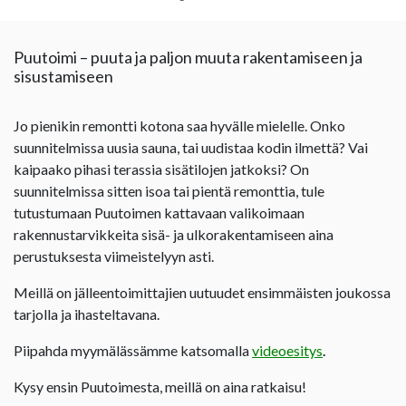
Puutoimi – puuta ja paljon muuta rakentamiseen ja
sisustamiseen
Jo pienikin remontti kotona saa hyvälle mielelle. Onko
suunnitelmissa uusia sauna, tai uudistaa kodin ilmettä? Vai
kaipaako pihasi terassia sisätilojen jatkoksi? On
suunnitelmissa sitten isoa tai pientä remonttia, tule
tutustumaan Puutoimen kattavaan valikoimaan
rakennustarvikkeita sisä- ja ulkorakentamiseen aina
perustuksesta viimeistelyyn asti.
Meillä on jälleentoimittajien uutuudet ensimmäisten joukossa
tarjolla ja ihasteltavana.
Piipahda myymälässämme katsomalla
videoesitys
.
Kysy ensin Puutoimesta, meillä on aina ratkaisu!