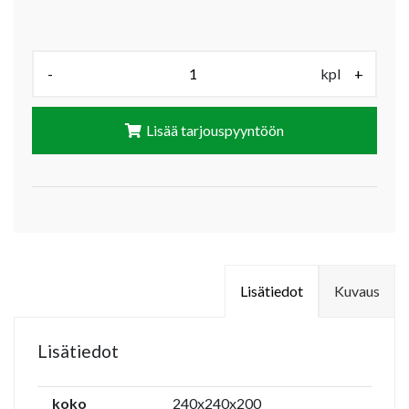
Määrä (kpl):
-
kpl
+
Lisää tarjouspyyntöön
Lisätiedot
Kuvaus
Lisätiedot
koko
240x240x200