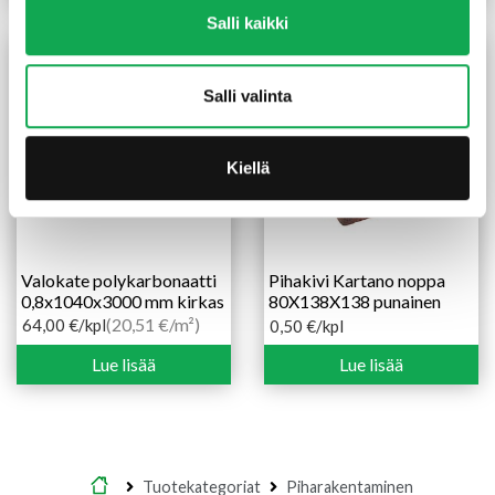
Salli kaikki
Salli valinta
Kiellä
Valokate polykarbonaatti
Pihakivi Kartano noppa
0,8x1040x3000 mm kirkas
80X138X138 punainen
(20,51 €/m²)
64,00
€
/kpl
0,50
€
/kpl
Lue lisää
Lue lisää
Etusivu
Tuotekategoriat
Piharakentaminen