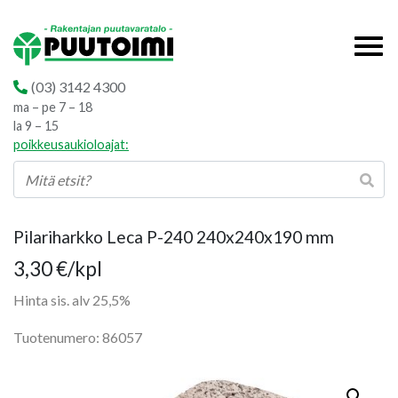
(03) 3142 4300
ma – pe 7 – 18
la 9 – 15
poikkeusaukioloajat:
Pilariharkko Leca P-240 240x240x190 mm
3,30
€
/kpl
Hinta sis. alv 25,5%
Tuotenumero: 86057