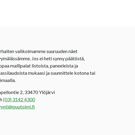
rhaiten valikoimamme suuruuden näet
ymälässämme. Jos ei heti synny päätöstä,
ppaa mallipalat listoista, paneeleista ja
rassilaudoista mukaasi ja suunnittele kotona tai
ömaalla.
opellontie 2, 33470 Ylöjärvi
uh
(03) 3142 4300
ynti@puutoimi.fi