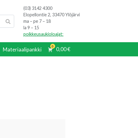
(03) 3142 4300
Elopellontie 2, 33470 Ylöjärvi
ma – pe 7 – 18
la 9 – 15
poikkeusaukioloajat:
0
0,00
€
Materiaalipankki