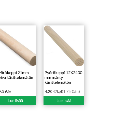
yörökeppi 21mm
Pyörökeppi 12X2400
ivu käsittelemätön
mm mänty
käsittelemätön
(1,75 €/m)
4,20
€
/kpl
,60
€
/m
Lue lisää
Lue lisää