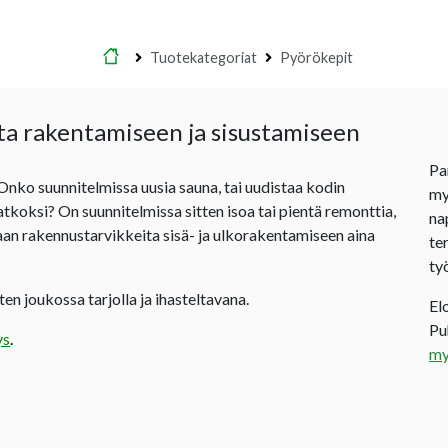
Etusivu
Tuotekategoriat
Pyörökepit
ta rakentamiseen ja sisustamiseen
Pa
 Onko suunnitelmissa uusia sauna, tai uudistaa kodin
my
jatkoksi? On suunnitelmissa sitten isoa tai pientä remonttia,
na
an rakennustarvikkeita sisä- ja ulkorakentamiseen aina
te
ty
en joukossa tarjolla ja ihasteltavana.
El
P
ys
.
my