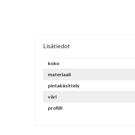
Lisätiedot
koko
materiaali
pintakäsittely
väri
profiili