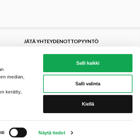
JÄTÄ YHTEYDENOTTOPYYNTÖ
Salli kaikki
an
sen median,
Salli valinta
on kerätty,
Kiellä
ti
Näytä tiedot