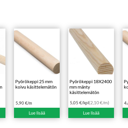
Pyörökeppi 25 mm
Pyörökeppi 18X2400
P
ön
koivu käsittelemätön
mm mänty
ko
käsittelemätön
(2,10 €/m)
5,05
€
/kpl
5,90
€
/m
4
Lue lisää
Lue lisää