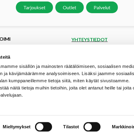
Tarjoukset
Outlet
Palvelut
OIMI
YHTEYSTIEDOT
et
Puutoimi Oy
Google Maps
kset
teitä
spyyntö
Elopellontie 2, 33470 Ylöjärvi
mamme sisällön ja mainosten räätälöimiseen, sosiaalisen medi
tiedot
Puh (03) 3142 4300 (vaihde)
n ja kävijämäärämme analysoimiseen. Lisäksi jaamme sosiaali
aalipankki
myynti@puutoimi.fi
alan kumppaneillemme tietoja siitä, miten käytät sivustoamme.
ut
näitä tietoja muihin tietoihin, joita olet antanut heille tai joita 
AVOINNA
t
palvelujaan.
ia
ma – pe 7 – 18
- ja toimitusehdot
la 9 – 15
poikkeusaukioloajat:
Mieltymykset
Tilastot
Markkinoin