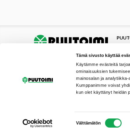
PUUT
Tuotte
Tarjou
Tämä sivusto käyttää eväs
Tarjou
Käytämme evästeitä tarjoa
Yhteys
ominaisuuksien tukemisee
Materi
mainosalan ja analytiikka-
Palvel
Kumppanimme voivat yhdistää 
Uutise
kun olet käyttänyt heidän 
Galler
Tilaus
Suostumuksen
Välttämätön
valinta