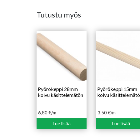
Tutustu myös
Pyörökeppi 28mm
Pyörökeppi 15mm
koivu käsittelemätön
koivu käsittelemät
6,80
€
/m
3,50
€
/m
Lue lisää
Lue lisää