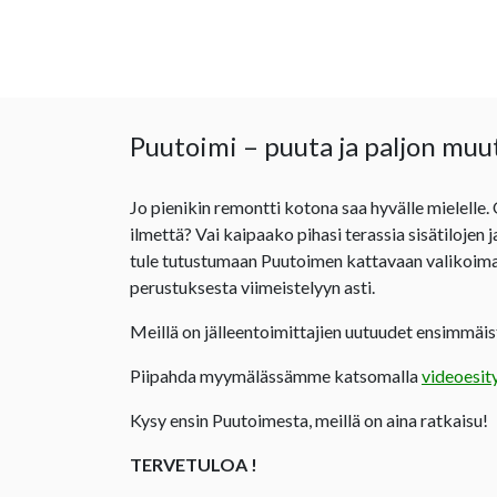
Puutoimi – puuta ja paljon muu
Jo pienikin remontti kotona saa hyvälle mielelle.
ilmettä? Vai kaipaako pihasi terassia sisätilojen 
tule tutustumaan Puutoimen kattavaan valikoima
perustuksesta viimeistelyyn asti.
Meillä on jälleentoimittajien uutuudet ensimmäist
Piipahda myymälässämme katsomalla
videoesit
Kysy ensin Puutoimesta, meillä on aina ratkaisu!
TERVETULOA !