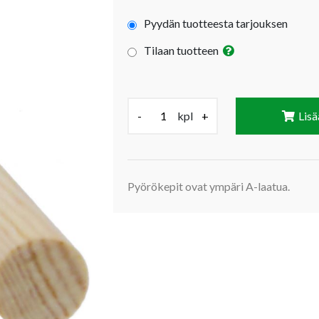
Pyydän tuotteesta tarjouksen
Tilaan tuotteen
Määrä (kpl):
-
kpl
+
Lisä
Pyörökepit ovat ympäri A-laatua.