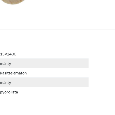
15×2400
mänty
käsittelemätön
mänty
pyörölista