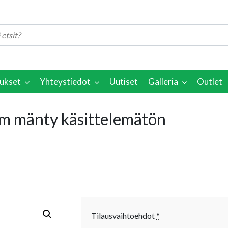
ukset
Yhteystiedot
Uutiset
Galleria
Outlet
 mänty käsittelemätön
Tilausvaihtoehdot
*