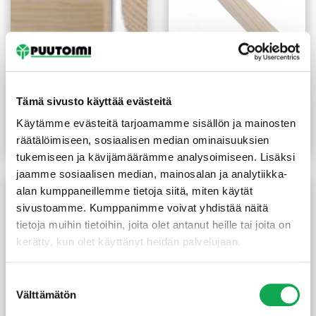
Pyörökeppi 40mm mänty
Pyörökeppi 8X2400 mm
Tämä sivusto käyttää evästeitä
liimattu
mänty käsittelemätön
(1,19 €/m)
2,85
€
/kpl
9,90
€
/m
Käytämme evästeitä tarjoamamme sisällön ja mainosten
räätälöimiseen, sosiaalisen median ominaisuuksien
Lue lisää
Lue lisää
tukemiseen ja kävijämäärämme analysoimiseen. Lisäksi
jaamme sosiaalisen median, mainosalan ja analytiikka-
alan kumppaneillemme tietoja siitä, miten käytät
sivustoamme. Kumppanimme voivat yhdistää näitä
tietoja muihin tietoihin, joita olet antanut heille tai joita on
kerätty, kun olet käyttänyt heidän palvelujaan.
Suostumuksen
Välttämätön
valinta