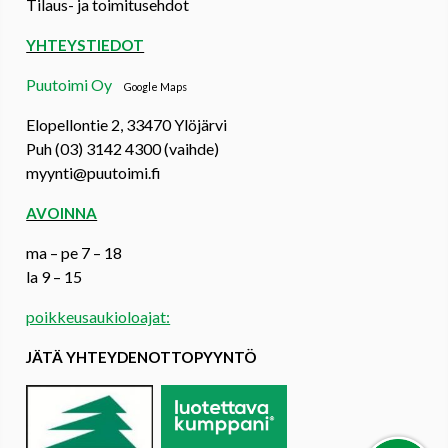
Tilaus- ja toimitusehdot
YHTEYSTIEDOT
Puutoimi Oy
Google Maps
Elopellontie 2, 33470 Ylöjärvi
Puh (03) 3142 4300 (vaihde)
myynti@puutoimi.fi
AVOINNA
ma – pe 7 – 18
la 9 – 15
poikkeusaukioloajat:
JÄTÄ YHTEYDENOTTOPYYNTÖ