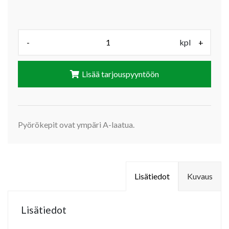
Määrä (kpl):
-
kpl
+
Lisää tarjouspyyntöön
Pyörökepit ovat ympäri A-laatua.
Lisätiedot
Kuvaus
Lisätiedot