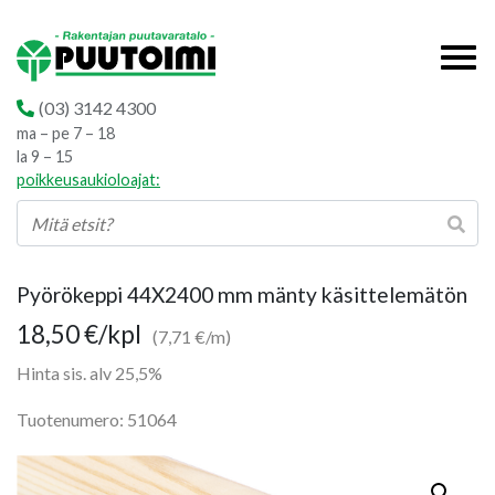
(03) 3142 4300
ma – pe 7 – 18
la 9 – 15
poikkeusaukioloajat:
Pyörökeppi 44X2400 mm mänty käsittelemätön
18,50
€
/kpl
(7,71 €/m)
Hinta sis. alv 25,5%
Tuotenumero: 51064