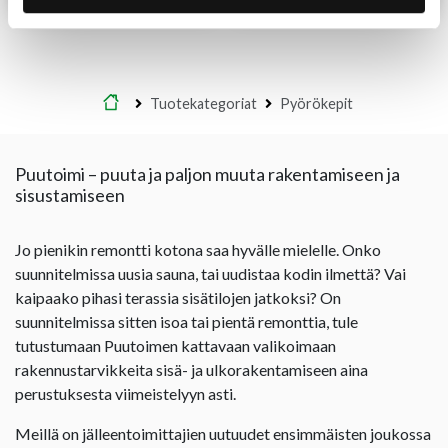
Etusivu
Tuotekategoriat
Pyörökepit
Puutoimi – puuta ja paljon muuta rakentamiseen ja
sisustamiseen
Jo pienikin remontti kotona saa hyvälle mielelle. Onko
suunnitelmissa uusia sauna, tai uudistaa kodin ilmettä? Vai
kaipaako pihasi terassia sisätilojen jatkoksi? On
suunnitelmissa sitten isoa tai pientä remonttia, tule
tutustumaan Puutoimen kattavaan valikoimaan
rakennustarvikkeita sisä- ja ulkorakentamiseen aina
perustuksesta viimeistelyyn asti.
Meillä on jälleentoimittajien uutuudet ensimmäisten joukossa