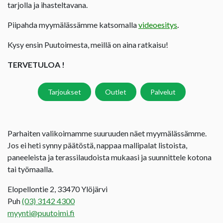
tarjolla ja ihasteltavana.
Piipahda myymälässämme katsomalla
videoesitys
.
Kysy ensin Puutoimesta, meillä on aina ratkaisu!
TERVETULOA !
Tarjoukset
Outlet
Palvelut
Parhaiten valikoimamme suuruuden näet myymälässämme.
Jos ei heti synny päätöstä, nappaa mallipalat listoista,
paneeleista ja terassilaudoista mukaasi ja suunnittele kotona
tai työmaalla.
Elopellontie 2, 33470 Ylöjärvi
Puh
(03) 3142 4300
myynti@puutoimi.fi