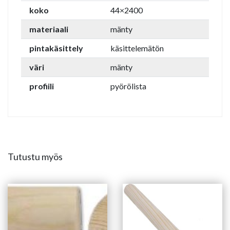
koko
44×2400
materiaali
mänty
pintakäsittely
käsittelemätön
väri
mänty
profiili
pyörölista
Tutustu myös