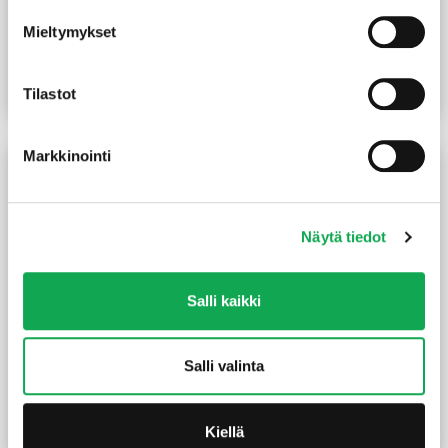
Pyörökeppi 28X2400 mm
Pyörökeppi 15mm koivu
Mieltymykset
mänty käsittelemätön
käsittelemätön
(3,71 €/m)
8,90
€
/kpl
3,50
€
/m
Tilastot
Lue lisää
Lue lisää
Markkinointi
Näytä tiedot
Salli kaikki
Pyörökeppi 25 mm koivu
Pyörökeppi 40mm tammi
Salli valinta
käsittelemätön
liimattu
5,90
€
/m
29,90
€
/m
Kiellä
Lue lisää
Lue lisää