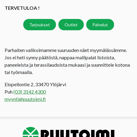
TERVETULOA !
Tarjoukset
Outlet
Palvelut
Parhaiten valikoimamme suuruuden näet myymälässämme.
Jos ei heti synny päätöstä, nappaa mallipalat listoista,
paneeleista ja terassilaudoista mukaasi ja suunnittele kotona
tai työmaalla.
Elopellontie 2, 33470 Ylöjärvi
Puh
(03) 3142 4300
myynti@puutoimi.fi