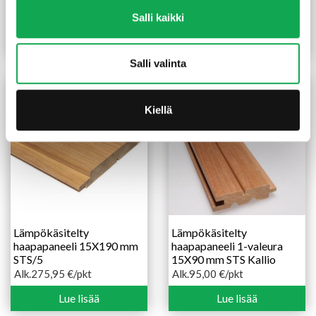
STS/4 TK
15X95 mm STS/4 TK
Salli kaikki
Alk.
31,90
€
/pkt
Alk.
31,25
€
/pkt
Hintaluokka:
Hintaluokka:
31,90 €
31,25 €
Lue lisää
Lue lisää
-
-
Salli valinta
51,95 €
46,90 €
Kiellä
Lämpökäsitelty
Lämpökäsitelty
haapapaneeli 15X190 mm
haapapaneeli 1-valeura
STS/5
15X90 mm STS Kallio
Alk.
275,95
€
/pkt
Alk.
95,00
€
/pkt
Hintaluokka:
Hintaluokka:
275,95 €
95,00 €
Lue lisää
Lue lisää
-
-