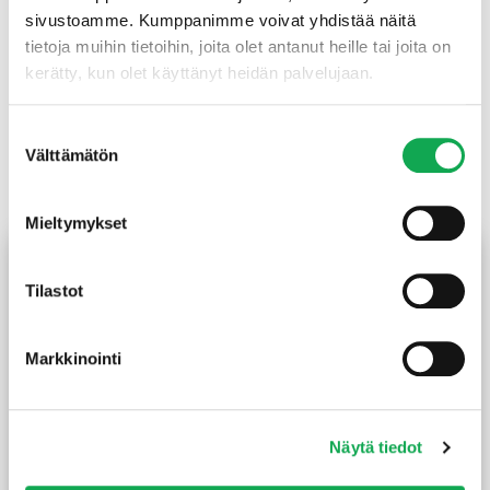
1800 mm =
sivustoamme. Kumppanimme voivat yhdistää näitä
63199
tietoja muihin tietoihin, joita olet antanut heille tai joita on
kerätty, kun olet käyttänyt heidän palvelujaan.
Suostumuksen
Välttämätön
valinta
Tutustu myös
Mieltymykset
Tilastot
Markkinointi
Näytä tiedot
Kuusipaneeli 15X95 mm
Kuusipaneeli 1-valeura