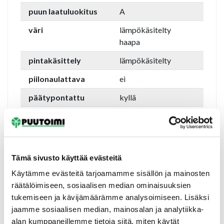
puun laatuluokitus
A
väri
lämpökäsitelty
haapa
pintakäsittely
lämpökäsitelty
piilonaulattava
ei
päätypontattu
kyllä
soveltuu saunaan
kyllä
soveltuu kosteisiin
kyllä
tiloihin
Tämä sivusto käyttää evästeitä
asennusympäristö
sisäkäyttöön
Käytämme evästeitä tarjoamamme sisällön ja mainosten
toimittaja
Thermory
räätälöimiseen, sosiaalisen median ominaisuuksien
tukemiseen ja kävijämäärämme analysoimiseen. Lisäksi
puutoimen koodi
1500 mm =
jaamme sosiaalisen median, mainosalan ja analytiikka-
63198
alan kumppaneillemme tietoja siitä, miten käytät