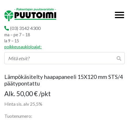
(03) 3142 4300
ma – pe 7 – 18
la 9 – 15
poikkeusaukioloajat:
Lämpökäsitelty haapapaneeli 15X120 mm STS/4
päätypontattu
Hintaluokka:
Alk.
50,00
€
/pkt
50,00 €
Hinta sis. alv 25,5%
-
Tuotenumero:
79,00 €