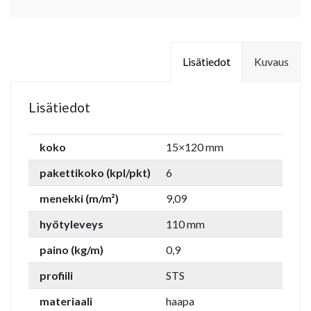
Lisätiedot
Kuvaus
Lisätiedot
koko
15×120 mm
pakettikoko (kpl/pkt)
6
menekki (m/m²)
9,09
hyötyleveys
110 mm
paino (kg/m)
0,9
profiili
STS
materiaali
haapa