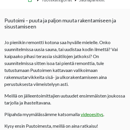
Puutoimi – puuta ja paljon muuta rakentamiseen ja
sisustamiseen
Jo pienikin remontti kotona saa hyvälle mielelle. Onko
suunnitelmissa uusia sauna, tai uudistaa kodin ilmettä? Vai
kaipaako pihasi terassia sisätilojen jatkoksi? On
suunnitelmissa sitten isoa tai pientä remonttia, tule
tutustumaan Puutoimen kattavaan valikoimaan
rakennustarvikkeita sisä- ja ulkorakentamiseen aina
perustuksesta viimeistelyyn asti.
Meillä on jälleentoimittajien uutuudet ensimmäisten joukossa
tarjolla ja ihasteltavana.
Piipahda myymälässämme katsomalla
videoesitys
.
Kysy ensin Puutoimesta, meillä on aina ratkaisu!