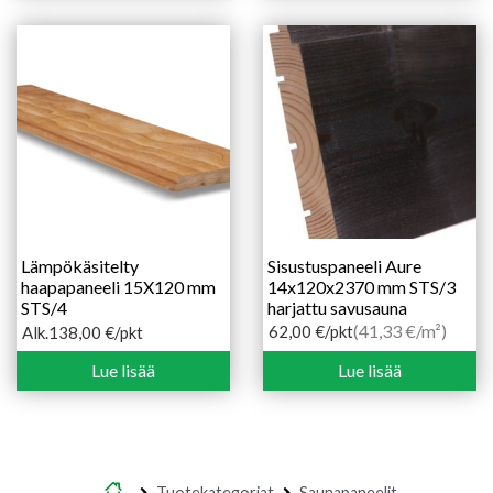
394,20 €
159,50 €
Lämpökäsitelty
Sisustuspaneeli Aure
haapapaneeli 15X120 mm
14x120x2370 mm STS/3
STS/4
harjattu savusauna
(41,33 €/m²)
62,00
€
/pkt
Alk.
138,00
€
/pkt
Hintaluokka:
138,00 €
Lue lisää
Lue lisää
-
178,00 €
Etusivu
Tuotekategoriat
Saunapaneelit