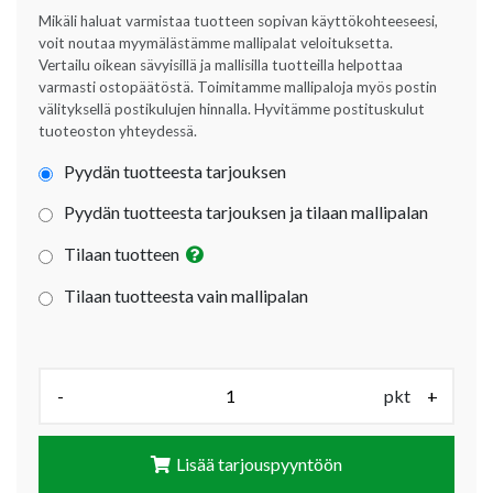
Mikäli haluat varmistaa tuotteen sopivan käyttökohteeseesi,
voit noutaa myymälästämme mallipalat veloituksetta.
Vertailu oikean sävyisillä ja mallisilla tuotteilla helpottaa
varmasti ostopäätöstä. Toimitamme mallipaloja myös postin
välityksellä postikulujen hinnalla. Hyvitämme postituskulut
tuoteoston yhteydessä.
Pyydän tuotteesta tarjouksen
Pyydän tuotteesta tarjouksen ja tilaan mallipalan
Tilaan tuotteen
Tilaan tuotteesta vain mallipalan
Määrä (pkt):
-
pkt
+
Lisää tarjouspyyntöön