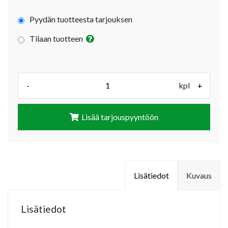
Pyydän tuotteesta tarjouksen
Tilaan tuotteen
Määrä (kpl):
-
kpl
+
Lisää tarjouspyyntöön
Lisätiedot
Kuvaus
Lisätiedot