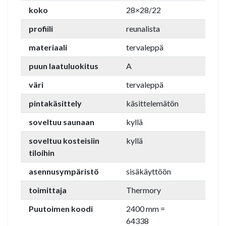
koko
28×28/22
profiili
reunalista
materiaali
tervaleppä
puun laatuluokitus
A
väri
tervaleppä
pintakäsittely
käsittelemätön
soveltuu saunaan
kyllä
soveltuu kosteisiin
kyllä
tiloihin
asennusympäristö
sisäkäyttöön
toimittaja
Thermory
Puutoimen koodi
2400 mm =
64338