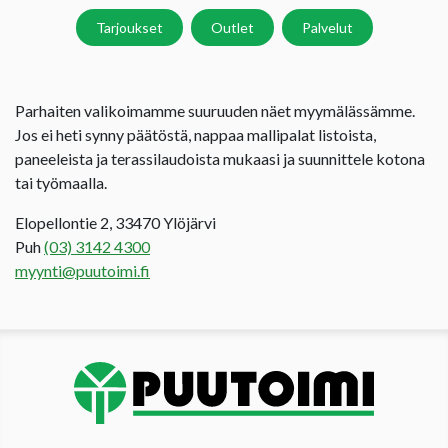
Tarjoukset
Outlet
Palvelut
Parhaiten valikoimamme suuruuden näet myymälässämme.
Jos ei heti synny päätöstä, nappaa mallipalat listoista,
paneeleista ja terassilaudoista mukaasi ja suunnittele kotona
tai työmaalla.
Elopellontie 2, 33470 Ylöjärvi
Puh
(03) 3142 4300
myynti@puutoimi.fi