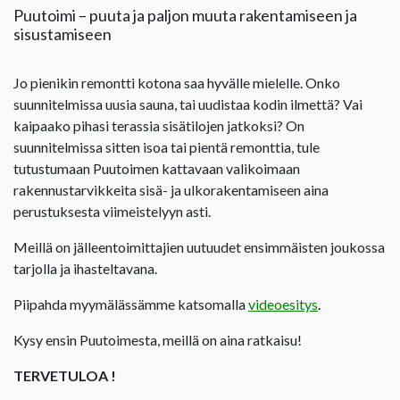
Puutoimi – puuta ja paljon muuta rakentamiseen ja
sisustamiseen
Jo pienikin remontti kotona saa hyvälle mielelle. Onko
suunnitelmissa uusia sauna, tai uudistaa kodin ilmettä? Vai
kaipaako pihasi terassia sisätilojen jatkoksi? On
suunnitelmissa sitten isoa tai pientä remonttia, tule
tutustumaan Puutoimen kattavaan valikoimaan
rakennustarvikkeita sisä- ja ulkorakentamiseen aina
perustuksesta viimeistelyyn asti.
Meillä on jälleentoimittajien uutuudet ensimmäisten joukossa
tarjolla ja ihasteltavana.
Piipahda myymälässämme katsomalla
videoesitys
.
Kysy ensin Puutoimesta, meillä on aina ratkaisu!
TERVETULOA !