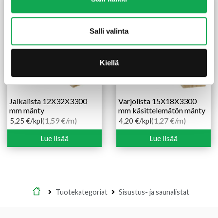
Salli valinta
Kiellä
Jalkalista 12X32X3300
Varjolista 15X18X3300
mm mänty
mm käsittelemätön mänty
(1,59 €/m)
(1,27 €/m)
5,25
€
/kpl
4,20
€
/kpl
Lue lisää
Lue lisää
Etusivu
Tuotekategoriat
Sisustus- ja saunalistat