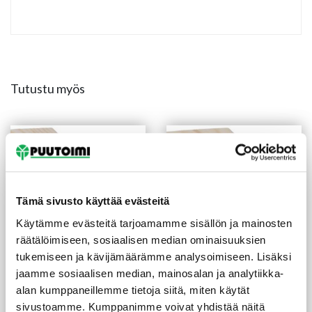
Tutustu myös
Tämä sivusto käyttää evästeitä
Käytämme evästeitä tarjoamamme sisällön ja mainosten
räätälöimiseen, sosiaalisen median ominaisuuksien
tukemiseen ja kävijämäärämme analysoimiseen. Lisäksi
jaamme sosiaalisen median, mainosalan ja analytiikka-
Peitelista 12X32X3300
Peitelista 12X58X2200
alan kumppaneillemme tietoja siitä, miten käytät
mm mänty
mm mänty
(1,67 €/m)
(3,00 €/m)
5,50
€
/kpl
6,60
€
/kpl
sivustoamme. Kumppanimme voivat yhdistää näitä