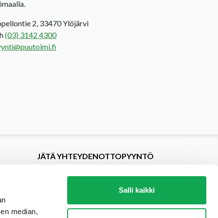
ömaalla.
opellontie 2, 33470 Ylöjärvi
uh
(03) 3142 4300
ynti@puutoimi.fi
JÄTÄ YHTEYDENOTTOPYYNTÖ
Salli kaikki
an
sen median,