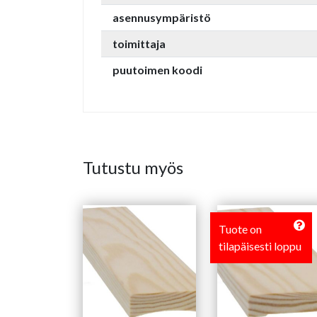
asennusympäristö
toimittaja
puutoimen koodi
Tutustu myös
Tuote on
tilapäisesti loppu