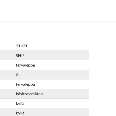
21×21
SHP
tervaleppä
A
tervaleppä
käsittelemätön
kyllä
kyllä