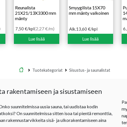
Reunalista
Smyygilista 15X70
Pu
21X21/13X3300 mm
mm mänty valkoinen
1
mänty
m
)
(2,27 €/m)
7,50
€
/kpl
6
Alk.
13,60
€
/kpl
Hintaluokka:
13,60 €
Lue lisää
Lue lisää
-
18,70 €
Etusivu
Tuotekategoriat
Sisustus- ja saunalistat
ta rakentamiseen ja sisustamiseen
Pa
 Onko suunnitelmissa uusia sauna, tai uudistaa kodin
my
jatkoksi? On suunnitelmissa sitten isoa tai pientä remonttia,
na
an rakennustarvikkeita sisä- ja ulkorakentamiseen aina
te