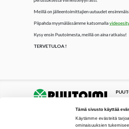
Meillä on jälleentoimittajien uutuudet ensimmäist
Piipahda myymälässämme katsomalla
videoesit
Kysy ensin Puutoimesta, meillä on aina ratkaisu!
TERVETULOA !
PUUT
Tuotte
Tarjou
Tämä sivusto käyttää eväs
Tarjou
Käytämme evästeitä tarjoa
Yhteys
ominaisuuksien tukemisee
Materi