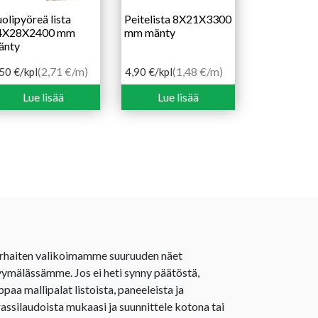
olipyöreä lista
Peitelista 8X21X3300
4X28X2400 mm
mm mänty
änty
(2,71 €/m)
(1,48 €/m)
,50
€
/kpl
4,90
€
/kpl
Lue lisää
Lue lisää
rhaiten valikoimamme suuruuden näet
ymälässämme. Jos ei heti synny päätöstä,
ppaa mallipalat listoista, paneeleista ja
rassilaudoista mukaasi ja suunnittele kotona tai