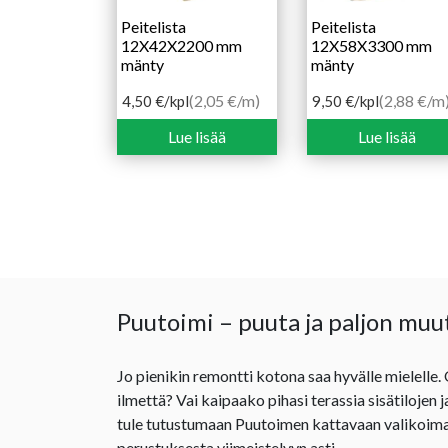
Peitelista
Peitelista
12X42X2200 mm
12X58X3300 mm
mänty
mänty
(2,05 €/m)
(2,88 €/m
4,50
€
/kpl
9,50
€
/kpl
Lue lisää
Lue lisää
Puutoimi – puuta ja paljon muu
Jo pienikin remontti kotona saa hyvälle mielelle.
ilmettä? Vai kaipaako pihasi terassia sisätilojen 
tule tutustumaan Puutoimen kattavaan valikoima
perustuksesta viimeistelyyn asti.