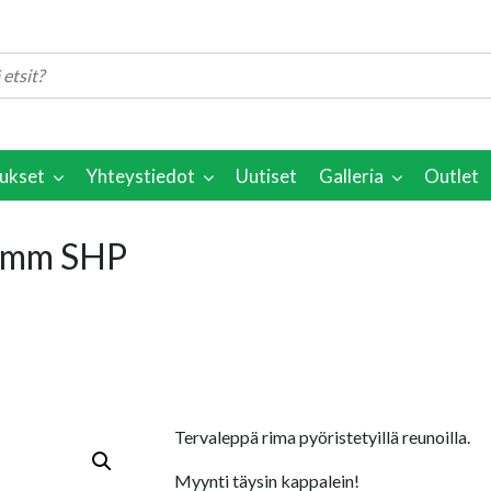
ukset
Yhteystiedot
Uutiset
Galleria
Outlet
1 mm SHP
Tervaleppä rima pyöristetyillä reunoilla.
Myynti täysin kappalein!