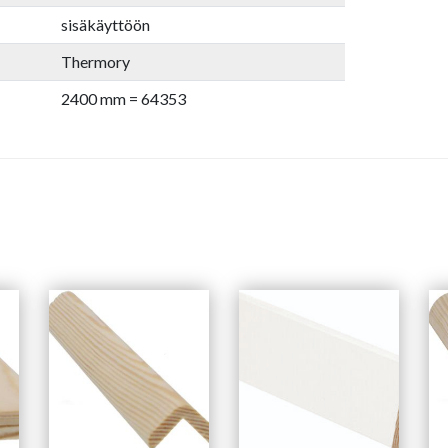
sisäkäyttöön
Thermory
2400 mm = 64353