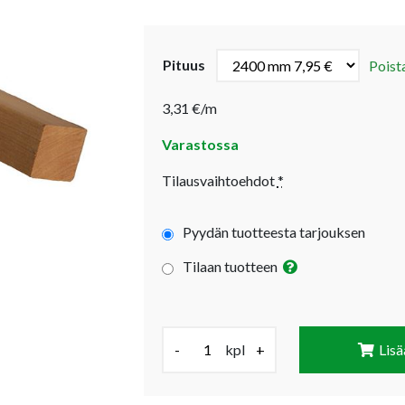
Pituus
Poist
3,31 €/m
Varastossa
Tilausvaihtoehdot
*
Pyydän tuotteesta tarjouksen
Tilaan tuotteen
Määrä (kpl):
-
kpl
+
Lisä