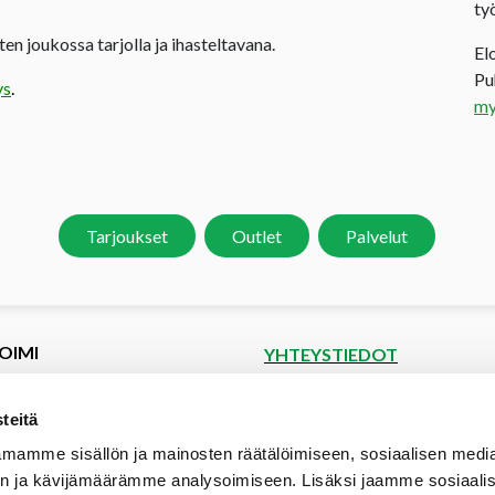
ty
en joukossa tarjolla ja ihasteltavana.
El
P
ys
.
my
Tarjoukset
Outlet
Palvelut
OIMI
YHTEYSTIEDOT
et
Puutoimi Oy
Google Maps
kset
teitä
spyyntö
Elopellontie 2, 33470 Ylöjärvi
mamme sisällön ja mainosten räätälöimiseen, sosiaalisen medi
tiedot
Puh (03) 3142 4300 (vaihde)
n ja kävijämäärämme analysoimiseen. Lisäksi jaamme sosiaali
aalipankki