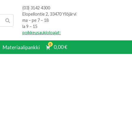
(03) 3142 4300
Elopellontie 2, 33470 Ylöjärvi
ma – pe 7 – 18
la 9 – 15
poikkeusaukioloajat:
0
0,00
€
Materiaalipankki