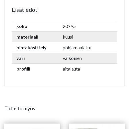
Lisätiedot
koko
20×95
materiaali
kuusi
pintakäsittely
pohjamaalattu
väri
valkoinen
profiili
aitalauta
Tutustu myös