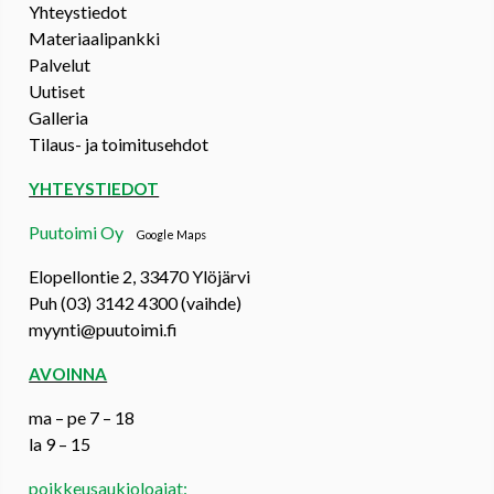
Yhteystiedot
Materiaalipankki
Palvelut
Uutiset
Galleria
Tilaus- ja toimitusehdot
YHTEYSTIEDOT
Puutoimi Oy
Google Maps
Elopellontie 2, 33470 Ylöjärvi
Puh (03) 3142 4300 (vaihde)
myynti@puutoimi.fi
AVOINNA
ma – pe 7 – 18
la 9 – 15
poikkeusaukioloajat: