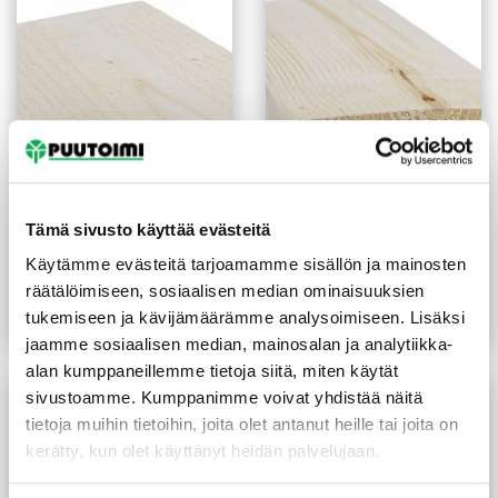
Ulkoverhouspaneeli UYL
Ulkoverhouslauta 20X95
Tämä sivusto käyttää evästeitä
21X120 mm
mm HSP käsittelemätön
käsittelemätön
Käytämme evästeitä tarjoamamme sisällön ja mainosten
(20,37 €/m²)
2,20
€
/m
1,70
€
/m
räätälöimiseen, sosiaalisen median ominaisuuksien
tukemiseen ja kävijämäärämme analysoimiseen. Lisäksi
Lue lisää
Lue lisää
jaamme sosiaalisen median, mainosalan ja analytiikka-
alan kumppaneillemme tietoja siitä, miten käytät
sivustoamme. Kumppanimme voivat yhdistää näitä
tietoja muihin tietoihin, joita olet antanut heille tai joita on
kerätty, kun olet käyttänyt heidän palvelujaan.