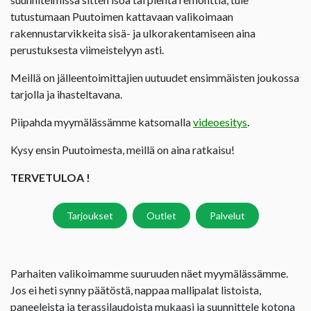
tutustumaan Puutoimen kattavaan valikoimaan
rakennustarvikkeita sisä- ja ulkorakentamiseen aina
perustuksesta viimeistelyyn asti.
Meillä on jälleentoimittajien uutuudet ensimmäisten joukossa
tarjolla ja ihasteltavana.
Piipahda myymälässämme katsomalla
videoesitys
.
Kysy ensin Puutoimesta, meillä on aina ratkaisu!
TERVETULOA !
Tarjoukset
Outlet
Palvelut
Parhaiten valikoimamme suuruuden näet myymälässämme.
Jos ei heti synny päätöstä, nappaa mallipalat listoista,
paneeleista ja terassilaudoista mukaasi ja suunnittele kotona