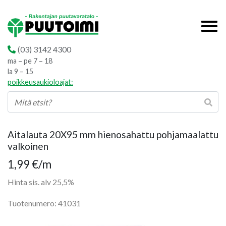
(03) 3142 4300
ma – pe 7 – 18
la 9 – 15
poikkeusaukioloajat:
Aitalauta 20X95 mm hienosahattu pohjamaalattu
valkoinen
1,99
€
/m
Hinta sis. alv 25,5%
Tuotenumero: 41031