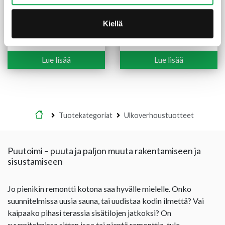
Ulkoverhousrima 45X45
Ulkoverhouslauta 20X120
mm pohjamaalattu
mm HSP 3-sivun
Kiellä
valkoinen
pintamaalattu valkoinen
2,50
€
/m
2,70
€
/m
Lue lisää
Lue lisää
Etusivu
Tuotekategoriat
Ulkoverhoustuotteet
Puutoimi – puuta ja paljon muuta rakentamiseen ja
sisustamiseen
Jo pienikin remontti kotona saa hyvälle mielelle. Onko
suunnitelmissa uusia sauna, tai uudistaa kodin ilmettä? Vai
kaipaako pihasi terassia sisätilojen jatkoksi? On
suunnitelmissa sitten isoa tai pientä remonttia, tule