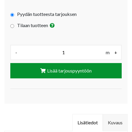
Pyydän tuotteesta tarjouksen
Tilaan tuotteen
Määrä (m):
-
m
+
Lisää tarjouspyyntöön
Lisätiedot
Kuvaus