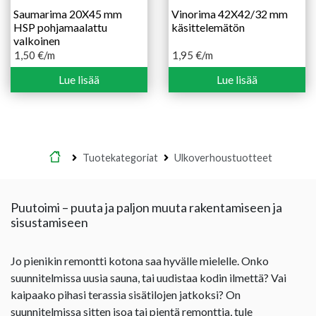
Saumarima 20X45 mm
Vinorima 42X42/32 mm
HSP pohjamaalattu
käsittelemätön
valkoinen
1,50
€
/m
1,95
€
/m
Lue lisää
Lue lisää
Etusivu
Tuotekategoriat
Ulkoverhoustuotteet
Puutoimi – puuta ja paljon muuta rakentamiseen ja
sisustamiseen
Jo pienikin remontti kotona saa hyvälle mielelle. Onko
suunnitelmissa uusia sauna, tai uudistaa kodin ilmettä? Vai
kaipaako pihasi terassia sisätilojen jatkoksi? On
suunnitelmissa sitten isoa tai pientä remonttia, tule