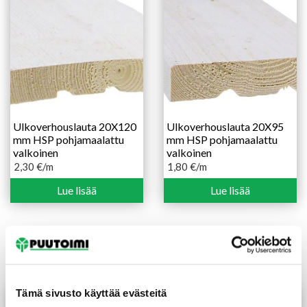
Ulkoverhouslauta 20X120
Ulkoverhouslauta 20X95
mm HSP pohjamaalattu
mm HSP pohjamaalattu
valkoinen
valkoinen
2,30
€
/m
1,80
€
/m
Lue lisää
Lue lisää
Tutustu myös
Tämä sivusto käyttää evästeitä