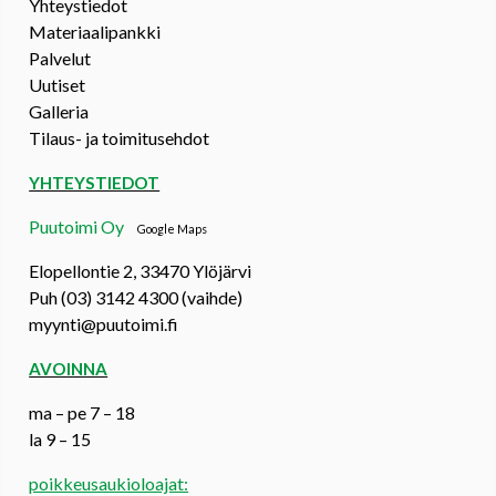
Yhteystiedot
Materiaalipankki
Palvelut
Uutiset
Galleria
Tilaus- ja toimitusehdot
YHTEYSTIEDOT
Puutoimi Oy
Google Maps
Elopellontie 2, 33470 Ylöjärvi
Puh (03) 3142 4300 (vaihde)
myynti@puutoimi.fi
AVOINNA
ma – pe 7 – 18
la 9 – 15
poikkeusaukioloajat: