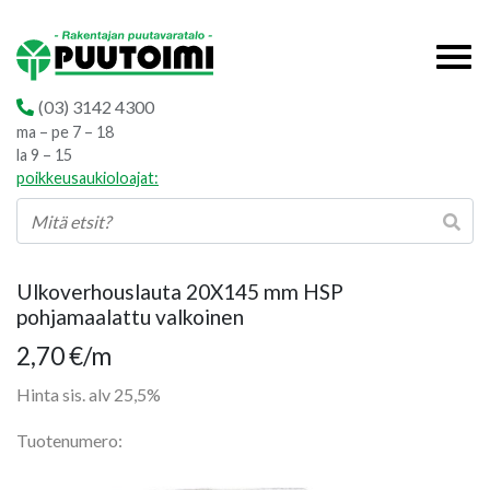
(03) 3142 4300
ma – pe 7 – 18
la 9 – 15
poikkeusaukioloajat:
Ulkoverhouslauta 20X145 mm HSP
pohjamaalattu valkoinen
2,70
€
/m
Hinta sis. alv 25,5%
Tuotenumero: