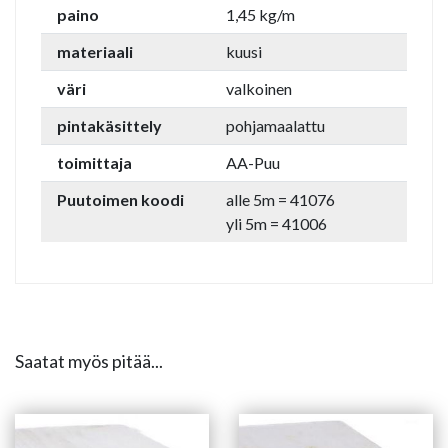
paino
1,45 kg/m
materiaali
kuusi
väri
valkoinen
pintakäsittely
pohjamaalattu
toimittaja
AA-Puu
Puutoimen koodi
alle 5m = 41076
yli 5m = 41006
Saatat myös pitää...