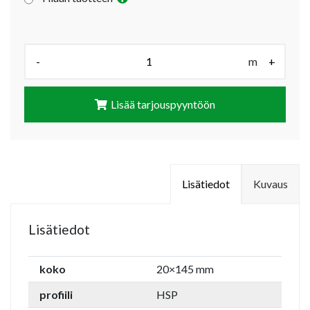
Määrä (m):
-
m
+
Lisää tarjouspyyntöön
Lisätiedot
Kuvaus
Lisätiedot
koko
20×145 mm
profiili
HSP