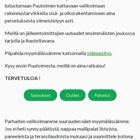
tutustumaan Puutoimen kattavaan valikoimaan
rakennustarvikkeita sisä- ja ulkorakentamiseen aina
perustuksesta viimeistelyyn asti.
Meillä on jälleentoimittajien uutuudet ensimmäisten joukossa
tarjolla ja ihasteltavana.
Piipahda myymälässämme katsomalla
videoesitys
.
Kysy ensin Puutoimesta, meillä on aina ratkaisu!
TERVETULOA !
Tarjoukset
Outlet
Palvelut
Parhaiten valikoimamme suuruuden näet myymälässämme.
Jos ei heti synny päätöstä, nappaa mallipalat listoista,
paneeleista ja terassilaudoista mukaasi ja suunnittele kotona