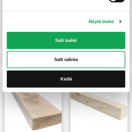
Näytä tiedot
Saumarima 20X45 mm
Ulkoverhouspaneeli UTV
HSP käsittelemätön
20X120 mm
Salli kaikki
käsittelemätön
(18,63 €/m²)
2,05
€
/m
1,35
€
/m
Lue lisää
Lue lisää
Salli valinta
Kiellä