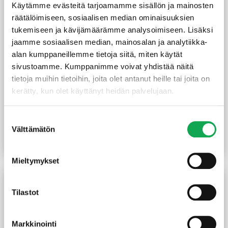
Käytämme evästeitä tarjoamamme sisällön ja mainosten
räätälöimiseen, sosiaalisen median ominaisuuksien
tukemiseen ja kävijämäärämme analysoimiseen. Lisäksi
jaamme sosiaalisen median, mainosalan ja analytiikka-
alan kumppaneillemme tietoja siitä, miten käytät
sivustoamme. Kumppanimme voivat yhdistää näitä
tietoja muihin tietoihin, joita olet antanut heille tai joita on
kerätty, kun olet käyttänyt heidän palvelujaan.
Vinorima 42X42/32 mm
Ulkoverhouspaneeli UYL
pohjamaalattu harmaa
21X120 mm
käsittelemätön
Suostumuksen
(20,37 €/m²)
2,20
€
/m
2,15
€
/m
Välttämätön
valinta
Lue lisää
Lue lisää
Mieltymykset
Tilastot
Markkinointi