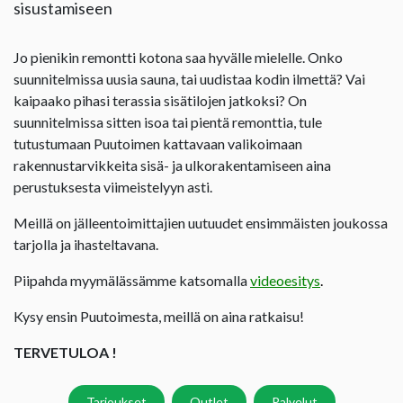
sisustamiseen
Jo pienikin remontti kotona saa hyvälle mielelle. Onko
suunnitelmissa uusia sauna, tai uudistaa kodin ilmettä? Vai
kaipaako pihasi terassia sisätilojen jatkoksi? On
suunnitelmissa sitten isoa tai pientä remonttia, tule
tutustumaan Puutoimen kattavaan valikoimaan
rakennustarvikkeita sisä- ja ulkorakentamiseen aina
perustuksesta viimeistelyyn asti.
Meillä on jälleentoimittajien uutuudet ensimmäisten joukossa
tarjolla ja ihasteltavana.
Piipahda myymälässämme katsomalla
videoesitys
.
Kysy ensin Puutoimesta, meillä on aina ratkaisu!
TERVETULOA !
Tarjoukset
Outlet
Palvelut