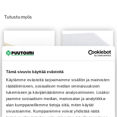
Tutustu myös
Tämä sivusto käyttää evästeitä
Käytämme evästeitä tarjoamamme sisällön ja mainosten
räätälöimiseen, sosiaalisen median ominaisuuksien
Vinorima 42X42/32 mm
Ulkoverhouspaneeli UTV
käsittelemätön
23X145 mm pohjamaalattu
tukemiseen ja kävijämäärämme analysoimiseen. Lisäksi
valkoinen
jaamme sosiaalisen median, mainosalan ja analytiikka-
(22,94 €/m²)
3,10
€
/m
1,95
€
/m
alan kumppaneillemme tietoja siitä, miten käytät
sivustoamme. Kumppanimme voivat yhdistää näitä
Lue lisää
Lue lisää