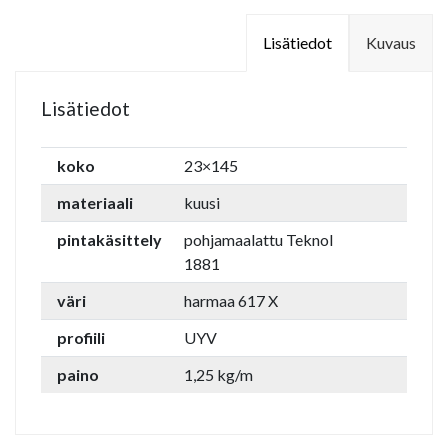
Lisätiedot
Kuvaus
Lisätiedot
koko
23×145
materiaali
kuusi
pintakäsittely
pohjamaalattu Teknol
1881
väri
harmaa 617 X
profiili
UYV
paino
1,25 kg/m