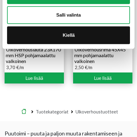
Salli valinta
Kiellä
Ulkoverhouslauta 23X170
Ulkoverhousrima 45X45
mm HSP pohjamaalattu
mm pohjamaalattu
valkoinen
valkoinen
3,70
€
/m
2,50
€
/m
Lue lisää
Lue lisää
Etusivu
Tuotekategoriat
Ulkoverhoustuotteet
Puutoimi – puuta ja paljon muuta rakentamiseen ja