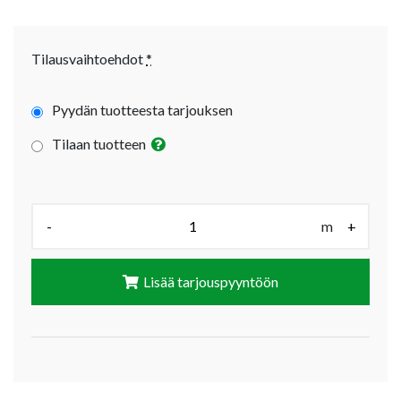
Tilausvaihtoehdot
*
Pyydän tuotteesta tarjouksen
Tilaan tuotteen
Määrä (m):
-
m
+
Lisää tarjouspyyntöön