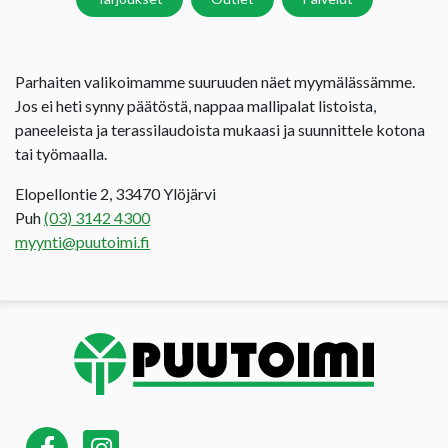
Parhaiten valikoimamme suuruuden näet myymälässämme.
Jos ei heti synny päätöstä, nappaa mallipalat listoista,
paneeleista ja terassilaudoista mukaasi ja suunnittele kotona
tai työmaalla.
Elopellontie 2, 33470 Ylöjärvi
Puh
(03) 3142 4300
myynti@puutoimi.fi