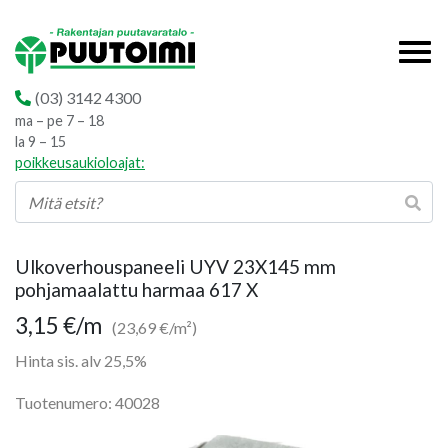
(03) 3142 4300
ma – pe 7 – 18
la 9 – 15
poikkeusaukioloajat:
Ulkoverhouspaneeli UYV 23X145 mm
pohjamaalattu harmaa 617 X
3,15
€
/m
(23,69 €/m²)
Hinta sis. alv 25,5%
Tuotenumero: 40028