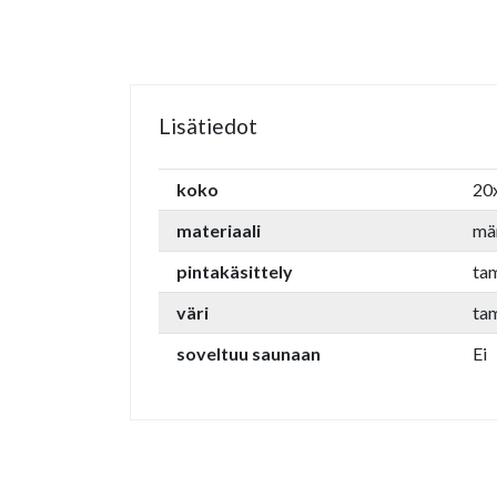
Lisätiedot
koko
20
materiaali
mä
pintakäsittely
tam
väri
ta
soveltuu saunaan
Ei