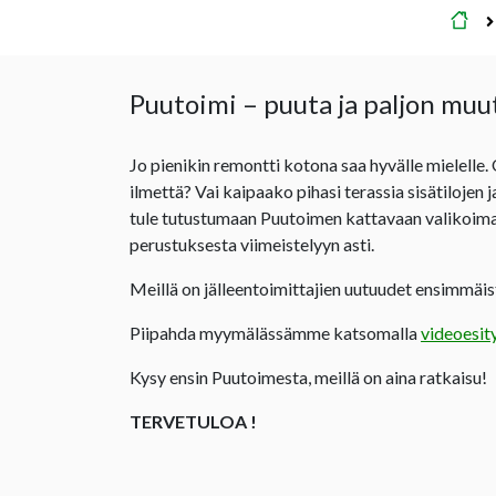
Et
Puutoimi – puuta ja paljon muu
Jo pienikin remontti kotona saa hyvälle mielelle.
ilmettä? Vai kaipaako pihasi terassia sisätilojen 
tule tutustumaan Puutoimen kattavaan valikoima
perustuksesta viimeistelyyn asti.
Meillä on jälleentoimittajien uutuudet ensimmäist
Piipahda myymälässämme katsomalla
videoesit
Kysy ensin Puutoimesta, meillä on aina ratkaisu!
TERVETULOA !