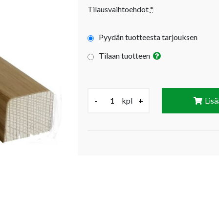
Tilausvaihtoehdot
*
Pyydän tuotteesta tarjouksen
Tilaan tuotteen
Määrä (kpl):
-
kpl
+
Lisä