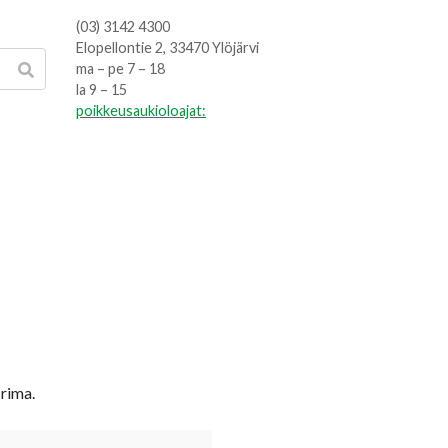
(03) 3142 4300
Elopellontie 2, 33470 Ylöjärvi
ma – pe 7 – 18
la 9 – 15
poikkeusaukioloajat:
srima.