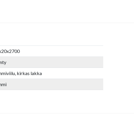
x20x2700
nty
miviilu, kirkas lakka
mmi