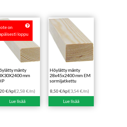
ote on
lapäisesti loppu
öylätty mänty
Höylätty mänty
0X30X2400 mm
28x45x2400 mm EM
HP
sormijatkettu
(2,58 €/m)
(3,54 €/m)
,20
€
/kpl
8,50
€
/kpl
Lue lisää
Lue lisää