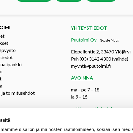
OIMI
YHTEYSTIEDOT
et
Puutoimi Oy
Google Maps
kset
spyyntö
Elopellontie 2, 33470 Ylöjärvi
tiedot
Puh (03) 3142 4300 (vaihde)
aalipankki
myynti@puutoimi.fi
ut
AVOINNA
t
ia
ma – pe 7 – 18
- ja toimitusehdot
la 9 – 15
poikkeusaukioloajat:
teitä
mamme sisällön ja mainosten räätälöimiseen, sosiaalisen medi