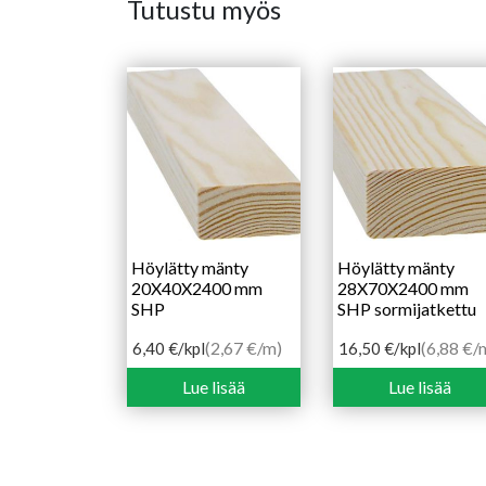
Tutustu myös
Höylätty mänty
Höylätty mänty
20X40X2400 mm
28X70X2400 mm
SHP
SHP sormijatkettu
(2,67 €/m)
(6,88 €/
6,40
€
/kpl
16,50
€
/kpl
Lue lisää
Lue lisää