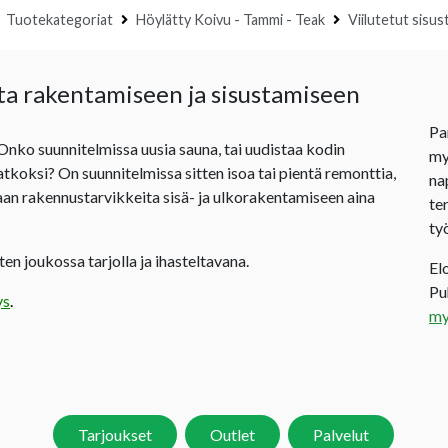
usivu
Tuotekategoriat
Höylätty Koivu - Tammi - Teak
Viilutetut sisus
ta rakentamiseen ja sisustamiseen
Pa
 Onko suunnitelmissa uusia sauna, tai uudistaa kodin
my
jatkoksi? On suunnitelmissa sitten isoa tai pientä remonttia,
na
an rakennustarvikkeita sisä- ja ulkorakentamiseen aina
te
ty
en joukossa tarjolla ja ihasteltavana.
El
P
ys
.
my
Tarjoukset
Outlet
Palvelut