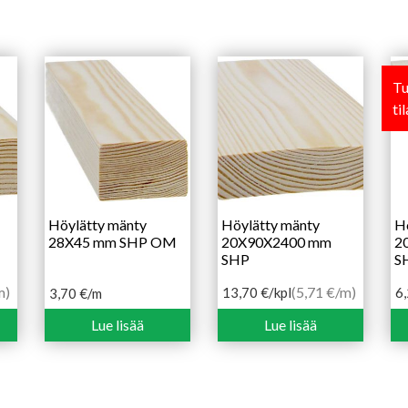
Tu
ti
Höylätty mänty
Höylätty mänty
H
28X45 mm SHP OM
20X90X2400 mm
2
SHP
S
m)
(5,71 €/m)
13,70
€
/kpl
6
3,70
€
/m
Lue lisää
Lue lisää