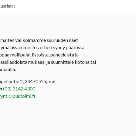
tusrimat
rhaiten valikoimamme suuruuden näet
ymälässämme. Jos ei heti synny päätöstä,
ppaa mallipalat listoista, paneeleista ja
rassilaudoista mukaasi ja suunnittele kotona tai
ömaalla.
opellontie 2, 33470 Ylöjärvi
uh
(03) 3142 4300
ynti@puutoimi.fi