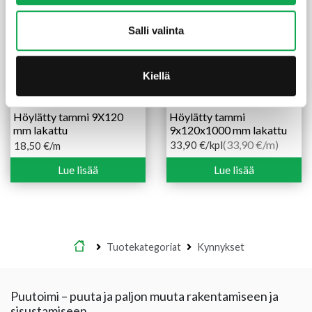
Salli valinta
Kiellä
Höylätty tammi 9X120
Höylätty tammi
mm lakattu
9x120x1000 mm lakattu
(33,90 €/m)
33,90
€
/kpl
18,50
€
/m
Lue lisää
Lue lisää
Etusivu
Tuotekategoriat
Kynnykset
Puutoimi – puuta ja paljon muuta rakentamiseen ja
sisustamiseen