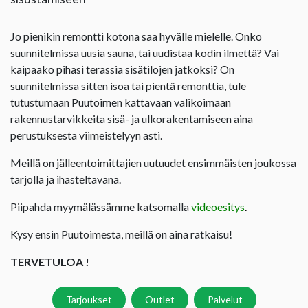
Jo pienikin remontti kotona saa hyvälle mielelle. Onko
suunnitelmissa uusia sauna, tai uudistaa kodin ilmettä? Vai
kaipaako pihasi terassia sisätilojen jatkoksi? On
suunnitelmissa sitten isoa tai pientä remonttia, tule
tutustumaan Puutoimen kattavaan valikoimaan
rakennustarvikkeita sisä- ja ulkorakentamiseen aina
perustuksesta viimeistelyyn asti.
Meillä on jälleentoimittajien uutuudet ensimmäisten joukossa
tarjolla ja ihasteltavana.
Piipahda myymälässämme katsomalla
videoesitys
.
Kysy ensin Puutoimesta, meillä on aina ratkaisu!
TERVETULOA !
Tarjoukset
Outlet
Palvelut