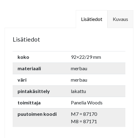
Lisätiedot
Kuvaus
Lisätiedot
koko
92×22/29 mm
materiaali
merbau
väri
merbau
pintakäsittely
lakattu
toimittaja
Panelia Woods
puutoimen koodi
M7 = 87170
M8 = 87171