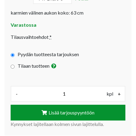
karmien välinen aukon koko: 63 cm
Varastossa
Tilausvaihtoehdot
*
Pyydän tuotteesta tarjouksen
Tilaan tuotteen
Määrä (kpl):
-
kpl
+
Lisää tarjouspyyntöön
Kynnykset lajitellaan kolmen sivun lajittelulla.