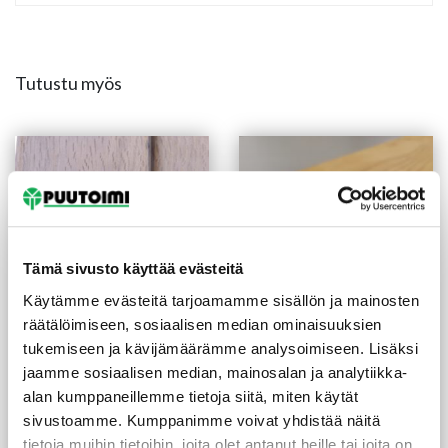
Tutustu myös
Tämä sivusto käyttää evästeitä
Käytämme evästeitä tarjoamamme sisällön ja mainosten
räätälöimiseen, sosiaalisen median ominaisuuksien
tukemiseen ja kävijämäärämme analysoimiseen. Lisäksi
Kynnys tammi 92X22/29
Kynnys saarni 92X9/29 mm
mm valkolakattu
lakattu sileä
jaamme sosiaalisen median, mainosalan ja analytiikka-
kyntteellinen
alan kumppaneillemme tietoja siitä, miten käytät
11,55
€
/kpl
23,10
€
/kpl
-50%
25,45
€
/kpl
sivustoamme. Kumppanimme voivat yhdistää näitä
tietoja muihin tietoihin, joita olet antanut heille tai joita on
Lue lisää
Lue lisää