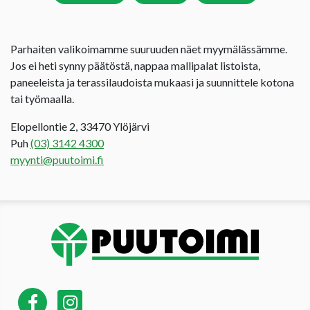
Parhaiten valikoimamme suuruuden näet myymälässämme.
Jos ei heti synny päätöstä, nappaa mallipalat listoista,
paneeleista ja terassilaudoista mukaasi ja suunnittele kotona
tai työmaalla.
Elopellontie 2, 33470 Ylöjärvi
Puh
(03) 3142 4300
myynti@puutoimi.fi