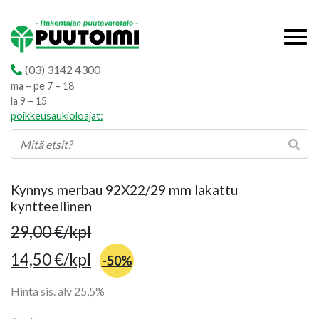
(03) 3142 4300
ma – pe 7 – 18
la 9 – 15
poikkeusaukioloajat:
Kynnys merbau 92X22/29 mm lakattu
kyntteellinen
29,00
€
/kpl
14,50
€
/kpl
-50%
Hinta sis. alv 25,5%