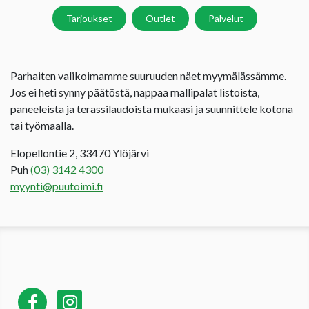
Tarjoukset
Outlet
Palvelut
Parhaiten valikoimamme suuruuden näet myymälässämme.
Jos ei heti synny päätöstä, nappaa mallipalat listoista,
paneeleista ja terassilaudoista mukaasi ja suunnittele kotona
tai työmaalla.
Elopellontie 2, 33470 Ylöjärvi
Puh
(03) 3142 4300
myynti@puutoimi.fi