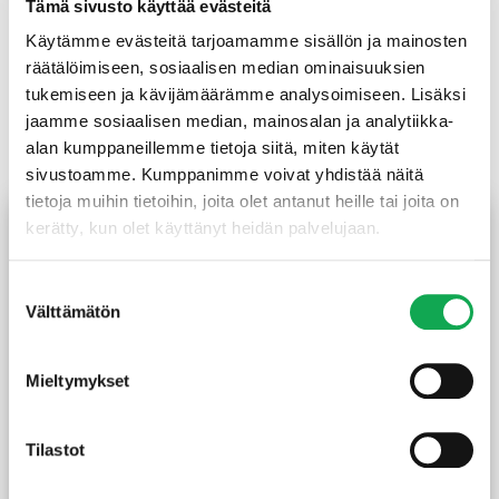
Tämä sivusto käyttää evästeitä
Käytämme evästeitä tarjoamamme sisällön ja mainosten
räätälöimiseen, sosiaalisen median ominaisuuksien
tukemiseen ja kävijämäärämme analysoimiseen. Lisäksi
jaamme sosiaalisen median, mainosalan ja analytiikka-
Tutustu myös
alan kumppaneillemme tietoja siitä, miten käytät
sivustoamme. Kumppanimme voivat yhdistää näitä
tietoja muihin tietoihin, joita olet antanut heille tai joita on
TILAUSTUOTE
TILAUSTUOTE
kerätty, kun olet käyttänyt heidän palvelujaan.
Suostumuksen
Välttämätön
valinta
Mieltymykset
Sisustuspaneeli Siparila
Sisustuspaneeli Effex Snow
Tilastot
VIRE 15X90 mm matta
10X212 mm
musta
Lue lisää