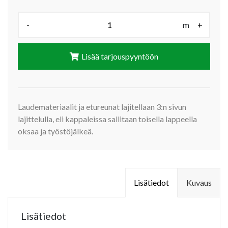
Määrä (m):
-
m
+
Lisää tarjouspyyntöön
Laudemateriaalit ja etureunat lajitellaan 3:n sivun
lajittelulla, eli kappaleissa sallitaan toisella lappeella
oksaa ja työstöjälkeä.
Lisätiedot
Kuvaus
Lisätiedot