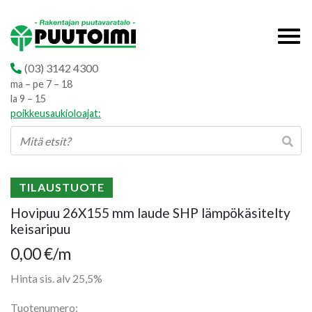
(03) 3142 4300
ma – pe 7 – 18
la 9 – 15
poikkeusaukioloajat:
TILAUSTUOTE
Hovipuu 26X155 mm laude SHP lämpökäsitelty
keisaripuu
0,00
€
/m
Hinta sis. alv 25,5%
Tuotenumero: