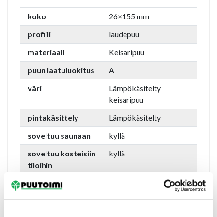
koko
26×155 mm
profiili
laudepuu
materiaali
Keisaripuu
puun laatuluokitus
A
väri
Lämpökäsitelty
keisaripuu
pintakäsittely
Lämpökäsitelty
soveltuu saunaan
kyllä
soveltuu kosteisiin
kyllä
tiloihin
asennusympäristö
sisäkäyttöön
toimittaja
Metsäpalvelu
Turunen