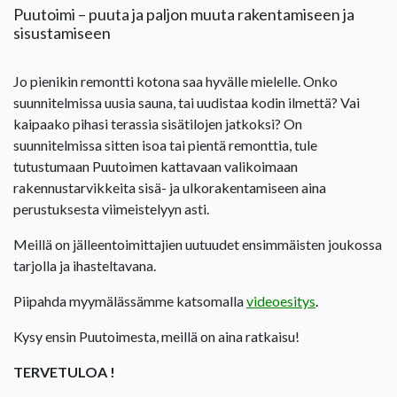
Puutoimi – puuta ja paljon muuta rakentamiseen ja
sisustamiseen
Jo pienikin remontti kotona saa hyvälle mielelle. Onko
suunnitelmissa uusia sauna, tai uudistaa kodin ilmettä? Vai
kaipaako pihasi terassia sisätilojen jatkoksi? On
suunnitelmissa sitten isoa tai pientä remonttia, tule
tutustumaan Puutoimen kattavaan valikoimaan
rakennustarvikkeita sisä- ja ulkorakentamiseen aina
perustuksesta viimeistelyyn asti.
Meillä on jälleentoimittajien uutuudet ensimmäisten joukossa
tarjolla ja ihasteltavana.
Piipahda myymälässämme katsomalla
videoesitys
.
Kysy ensin Puutoimesta, meillä on aina ratkaisu!
TERVETULOA !