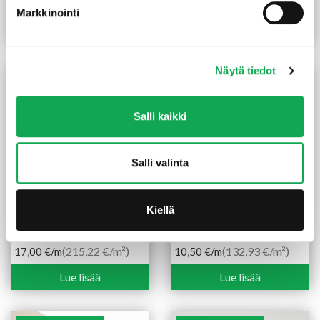
0,00
€
/pkt
Markkinointi
Lue lisää
Näytä tiedot
TILAUSTUOTE
TILAUSTUOTE
Salli kaikki
Salli valinta
Kiellä
Witka Wood ROCK 4
Witka Wood SOUL 4
20X100 mm saarni natural
20X100 mm koivu natural
(215,22 €/m²)
(132,93 €/m²)
17,00
€
/m
10,50
€
/m
Lue lisää
Lue lisää