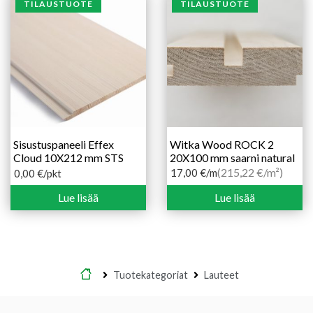
TILAUSTUOTE
TILAUSTUOTE
Sisustuspaneeli Effex
Witka Wood ROCK 2
Cloud 10X212 mm STS
20X100 mm saarni natural
(215,22 €/m²)
17,00
€
/m
0,00
€
/pkt
Lue lisää
Lue lisää
Etusivu
Tuotekategoriat
Lauteet