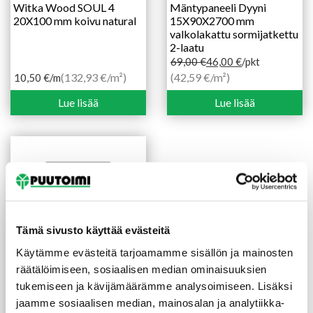
Witka Wood SOUL 4
Mäntypaneeli Dyyni
20X100 mm koivu natural
15X90X2700 mm
valkolakattu sormijatkettu
2-laatu
69,00
€
46,00
€
/pkt
Alkuperäinen
Nykyinen
(132,93 €/m²)
(42,59 €/m²)
10,50
€
/m
hinta
hinta
Lue lisää
Lue lisää
oli:
on:
69,00 €.
46,00 €.
Tämä sivusto käyttää evästeitä
Käytämme evästeitä tarjoamamme sisällön ja mainosten
räätälöimiseen, sosiaalisen median ominaisuuksien
tukemiseen ja kävijämäärämme analysoimiseen. Lisäksi
WITKA WOOD
sisustuspaneelit
jaamme sosiaalisen median, mainosalan ja analytiikka-