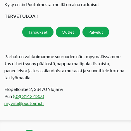
Kysy ensin Puutoimesta, meillä on aina ratkaisu!
TERVETULOA !
Tarjoukset
Outlet
Palvelut
Parhaiten valikoimamme suuruuden näet myymälässämme.
Jos ei heti synny päätöstä, nappaa mallipalat listoista,
paneeleista ja terassilaudoista mukaasi ja suunnittele kotona
tai työmaalla.
Elopellontie 2, 33470 Ylöjärvi
Puh
(03) 3142 4300
myynti@puutoimi.fi