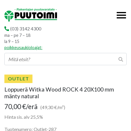
(03) 3142 4300
ma – pe 7 – 18
la 9 – 15
poikkeusaukioloajat:
OUTLET
Loppuerä Witka Wood ROCK 4 20X100 mm
mänty natural
70,00
€
/erä
(49,30 €/m²)
Hinta sis. alv 25,5%
Tuotenumero: Outlet-287