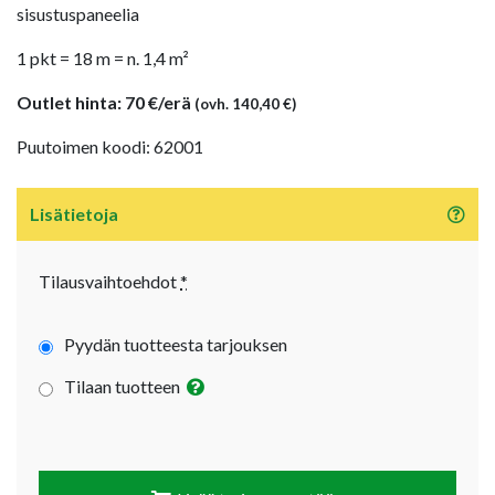
sisustuspaneelia
1 pkt = 18 m = n. 1,4 m²
Outlet hinta: 70 €/erä
(ovh. 140,40 €)
Puutoimen koodi: 62001
Lisätietoja
Tilausvaihtoehdot
*
Pyydän tuotteesta tarjouksen
Tilaan tuotteen