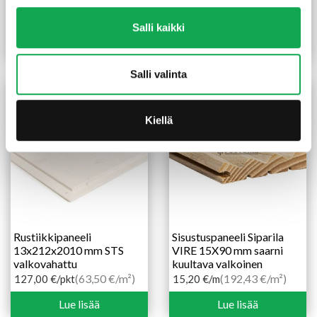
10X212 mm
mm kuusi OK
(58,42 €/m²)
10,70
€
/m
0,00
€
/pkt
Salli kaikki
Lue lisää
Lue lisää
Salli valinta
Kiellä
Rustiikkipaneeli
Sisustuspaneeli Siparila
13x212x2010 mm STS
VIRE 15X90 mm saarni
valkovahattu
kuultava valkoinen
(63,50 €/m²)
(192,43 €/m²)
127,00
€
/pkt
15,20
€
/m
Lue lisää
Lue lisää