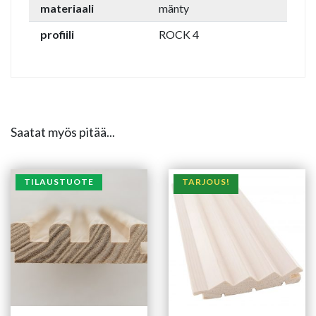
materiaali
mänty
profiili
ROCK 4
Saatat myös pitää...
TILAUSTUOTE
TARJOUS!