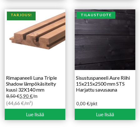
TARJOUS!
TILAUSTUOTE
Rimapaneeli Luna Triple
Sisustuspaneeli Aure Riihi
Shadow lämpökäsitelty
15x215x2500 mm STS
kuusi 32X140 mm
Harjattu savusauna
8,50
€
5,90
€
/m
Alkuperäinen
Nykyinen
(44,66 €/m²)
0,00
€
/pkt
hinta
hinta
Lue lisää
Lue lisää
oli:
on:
8,50 €.
5,90 €.