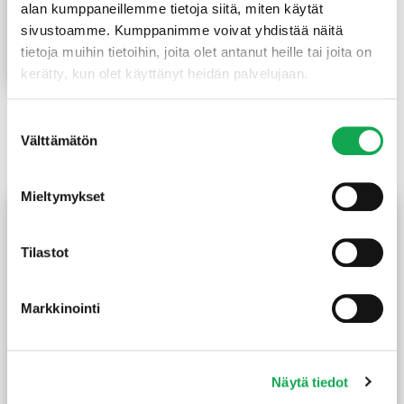
TILAUSTUOTTEET/
alan kumppaneillemme tietoja siitä, miten käytät
TUOTEKUVIA
sivustoamme. Kumppanimme voivat yhdistää näitä
0,00
€
tietoja muihin tietoihin, joita olet antanut heille tai joita on
Lue lisää
kerätty, kun olet käyttänyt heidän palvelujaan.
Suostumuksen
Välttämätön
valinta
Tutustu myös
Mieltymykset
TILAUSTUOTE
Tilastot
Markkinointi
Näytä tiedot
Sisustuspaneeli Effex Dusk
Piiluhirsipaneeli 28X195