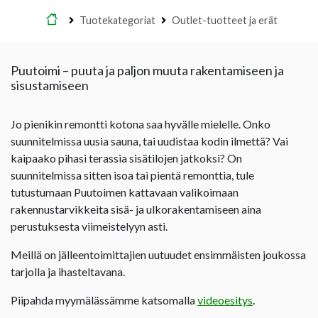
Etusivu
Tuotekategoriat
Outlet-tuotteet ja erät
Puutoimi – puuta ja paljon muuta rakentamiseen ja
sisustamiseen
Jo pienikin remontti kotona saa hyvälle mielelle. Onko
suunnitelmissa uusia sauna, tai uudistaa kodin ilmettä? Vai
kaipaako pihasi terassia sisätilojen jatkoksi? On
suunnitelmissa sitten isoa tai pientä remonttia, tule
tutustumaan Puutoimen kattavaan valikoimaan
rakennustarvikkeita sisä- ja ulkorakentamiseen aina
perustuksesta viimeistelyyn asti.
Meillä on jälleentoimittajien uutuudet ensimmäisten joukossa
tarjolla ja ihasteltavana.
Piipahda myymälässämme katsomalla
videoesitys
.