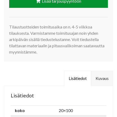
Lisää tarjouspyyntöön
Tilaustuotteiden toimitusaika on n. 4-5 viikkoa
tilauksesta. Varmistamme toimitusajan noin yhden
arkipäivän sisällä tiedustelustanne. Voit tiedustella
tilattavan materiaalin ja pituusvalikoiman saatavuutta
myynnistämme.
Lisätiedot
Kuvaus
Lisätiedot
koko
20×100