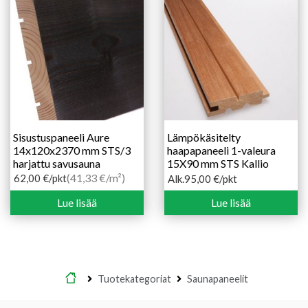
Sisustuspaneeli Aure
Lämpökäsitelty
14x120x2370 mm STS/3
haapapaneeli 1-valeura
harjattu savusauna
15X90 mm STS Kallio
(41,33 €/m²)
62,00
€
/pkt
Alk.
95,00
€
/pkt
Hintaluokka:
95,00 €
Lue lisää
Lue lisää
-
159,50 €
Etusivu
Tuotekategoriat
Saunapaneelit