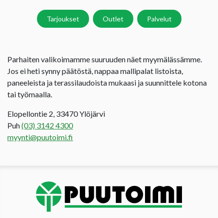
Tarjoukset
Outlet
Palvelut
Parhaiten valikoimamme suuruuden näet myymälässämme.
Jos ei heti synny päätöstä, nappaa mallipalat listoista,
paneeleista ja terassilaudoista mukaasi ja suunnittele kotona
tai työmaalla.
Elopellontie 2, 33470 Ylöjärvi
Puh
(03) 3142 4300
myynti@puutoimi.fi