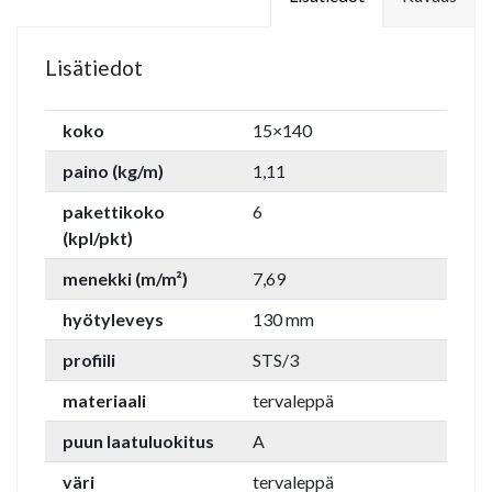
Lisätiedot
koko
15×140
paino (kg/m)
1,11
pakettikoko
6
(kpl/pkt)
menekki (m/m²)
7,69
hyötyleveys
130 mm
profiili
STS/3
materiaali
tervaleppä
puun laatuluokitus
A
väri
tervaleppä