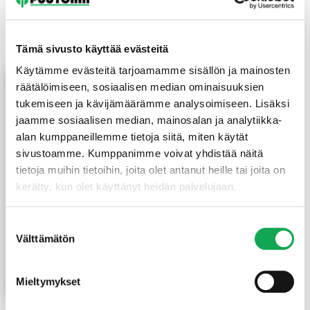
Saatat myös pitää...
Tämä sivusto käyttää evästeitä
Käytämme evästeitä tarjoamamme sisällön ja mainosten
räätälöimiseen, sosiaalisen median ominaisuuksien
tukemiseen ja kävijämäärämme analysoimiseen. Lisäksi
jaamme sosiaalisen median, mainosalan ja analytiikka-
alan kumppaneillemme tietoja siitä, miten käytät
sivustoamme. Kumppanimme voivat yhdistää näitä
tietoja muihin tietoihin, joita olet antanut heille tai joita on
kerätty, kun olet käyttänyt heidän palvelujaan.
Lämpökäsitelty
Suostumuksen
haapapaneeli 15X120 mm
Välttämätön
valinta
STS/4 päätypontattu
Alk.
50,00
€
/pkt
Hintaluokka:
Mieltymykset
50,00 €
Lue lisää
-