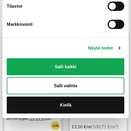
79,00 €
Tilastot
Tutustu myös
Markkinointi
Näytä tiedot
Salli kaikki
Salli valinta
Kuusipaneeli 15X95X2700
Thermo Royal rimapaneeli
mm STS/4 valeura harjattu
18X140 mm
Kiellä
valkoinen saunasuojattu
Lumi
50,90
€
/pkt
39,19
€
/pkt
-23%
(100,71 €/m²)
13,50
€
/m