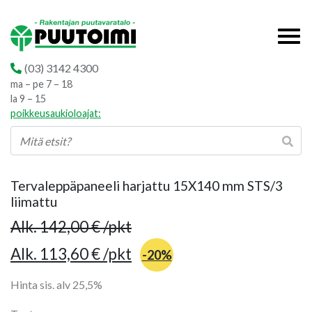
(03) 3142 4300
ma – pe 7 – 18
la 9 – 15
poikkeusaukioloajat:
Tervaleppäpaneeli harjattu 15X140 mm STS/3
liimattu
Hintaluokka:
Alk.
142,00
€
/pkt
142,00 €
Hintaluokka:
Alk.
113,60
€
/pkt
-20%
-
113,60 €
Hinta sis. alv 25,5%
177,00 €
-