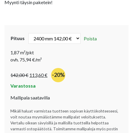
Myynti täysin paketein!
Pituus
Poista
1,87 m²/pkt
ovh. 75,94 €/m²
-20%
142,00
€
113,60
€
Varastossa
Mallipala saatavilla
Mikäli haluat varmistaa tuotteen sopivan käyttökohteeseesi,
voit noutaa myymälästämme mallipalat veloituksetta.
Vertailu oikean sävyisillä ja mallisilla tuotteilla helpottaa
varmasti ostopäätöstä. Toimitamme mallipaloja myös postin