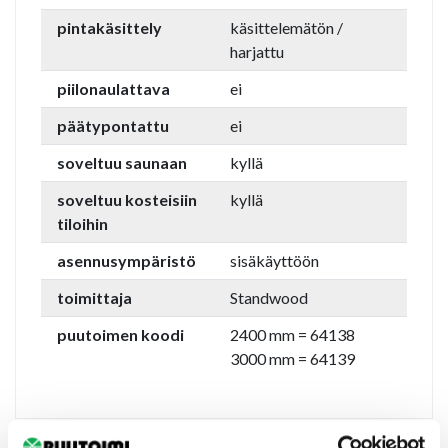
pintakäsittely
käsittelemätön /
harjattu
piilonaulattava
ei
päätypontattu
ei
soveltuu saunaan
kyllä
soveltuu kosteisiin
kyllä
tiloihin
asennusympäristö
sisäkäyttöön
toimittaja
Standwood
puutoimen koodi
2400 mm = 64138
3000 mm = 64139