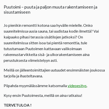
Puutoimi – puuta ja paljon muuta rakentamiseen ja
sisustamiseen
Jo pienikin remontti kotona saa hyvälle mielelle. Onko
suunnitelmissa uusia sauna, tai uudistaa kodin ilmettä? Vai
kaipaako pihasi terassia sisätilojen jatkoksi? On
suunnitelmissa sitten isoa tai pientä remonttia, tule
tutustumaan Puutoimen kattavaan valikoimaan
rakennustarvikkeita sisä- ja ulkorakentamiseen aina
perustuksesta viimeistelyyn asti.
Meillä on jälleentoimittajien uutuudet ensimmäisten joukossa
tarjolla ja ihasteltavana.
Piipahda myymälässämme katsomalla
videoesitys
.
Kysy ensin Puutoimesta, meillä on aina ratkaisu!
TERVETULOA !