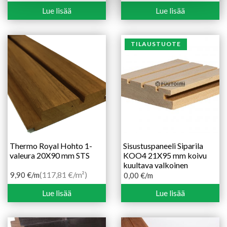
Lue lisää
Lue lisää
TILAUSTUOTE
Thermo Royal Hohto 1-
Sisustuspaneeli Siparila
valeura 20X90 mm STS
KOO4 21X95 mm koivu
kuultava valkoinen
(117,81 €/m²)
9,90
€
/m
0,00
€
/m
Lue lisää
Lue lisää