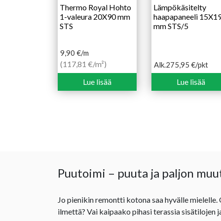
Thermo Royal Hohto
Lämpökäsitelty
1-valeura 20X90 mm
haapapaneeli 15X1
STS
mm STS/5
9,90
€
/m
(117,81 €/m²)
Alk.
275,95
€
/pkt
Hintaluokka:
275,95 €
Lue lisää
Lue lisää
-
394,20 €
Puutoimi – puuta ja paljon muu
Jo pienikin remontti kotona saa hyvälle mielelle.
ilmettä? Vai kaipaako pihasi terassia sisätilojen 