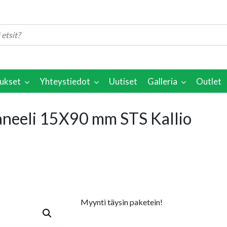
ukset
Yhteystiedot
Uutiset
Galleria
Outlet
aneeli 15X90 mm STS Kallio
Myynti täysin paketein!