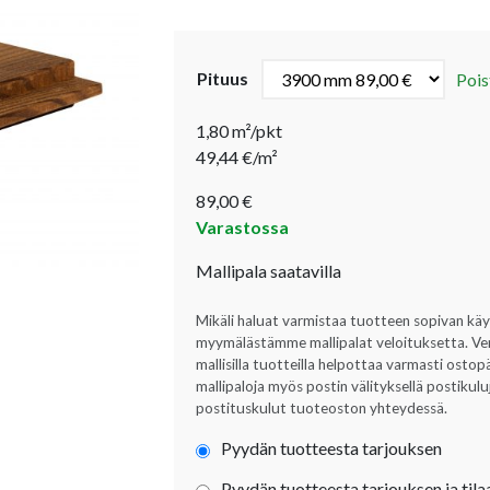
Pituus
Pois
1,80 m²/pkt
49,44 €/m²
89,00
€
Varastossa
Mallipala saatavilla
Mikäli haluat varmistaa tuotteen sopivan kä
myymälästämme mallipalat veloituksetta. Verta
mallisilla tuotteilla helpottaa varmasti ost
mallipaloja myös postin välityksellä postikul
postituskulut tuoteoston yhteydessä.
Pyydän tuotteesta tarjouksen
Pyydän tuotteesta tarjouksen ja tila