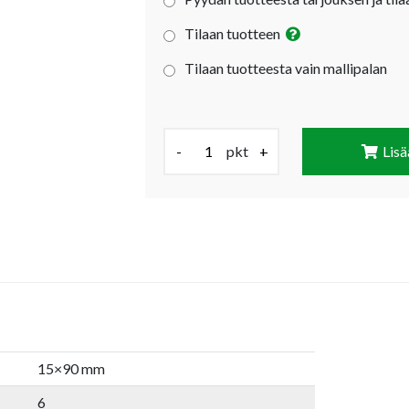
Tilaan tuotteen
Tilaan tuotteesta vain mallipalan
Määrä (pkt):
-
pkt
+
Lisä
15×90 mm
6