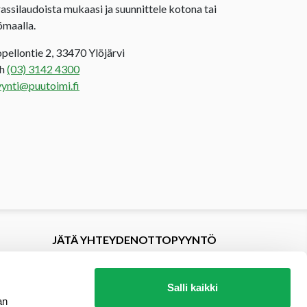
rassilaudoista mukaasi ja suunnittele kotona tai
ömaalla.
opellontie 2, 33470 Ylöjärvi
uh
(03) 3142 4300
ynti@puutoimi.fi
JÄTÄ YHTEYDENOTTOPYYNTÖ
Salli kaikki
an