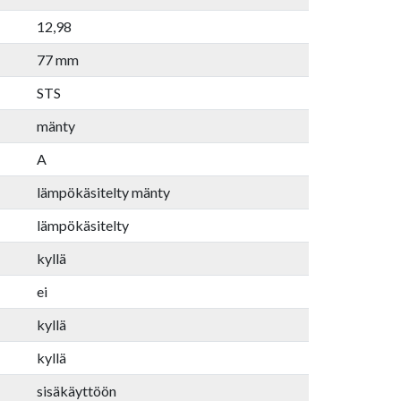
12,98
77 mm
STS
mänty
A
lämpökäsitelty mänty
lämpökäsitelty
kyllä
ei
kyllä
kyllä
sisäkäyttöön