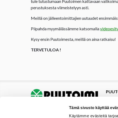
tule tutustumaan Puutoimen kattavaan valikoima
perustuksesta viimeistelyyn asti.
Meillä on jälleentoimittajien uutuudet ensimmäist
Piipahda myymälässämme katsomalla
videoesit
Kysy ensin Puutoimesta, meillä on aina ratkaisu!
TERVETULOA !
PUUT
Tuotte
Tarjou
Tämä sivusto käyttää eväs
Tarjou
Käytämme evästeitä tarjoa