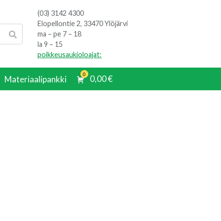
(03) 3142 4300
Elopellontie 2, 33470 Ylöjärvi
ma – pe 7 – 18
la 9 – 15
poikkeusaukioloajat:
0
0,00
€
Materiaalipankki