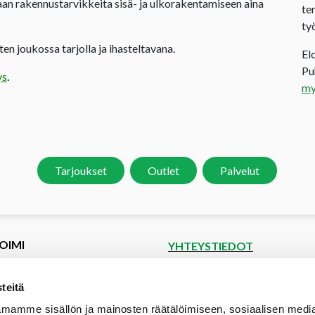
an rakennustarvikkeita sisä- ja ulkorakentamiseen aina
te
ty
en joukossa tarjolla ja ihasteltavana.
El
P
ys
.
my
Tarjoukset
Outlet
Palvelut
OIMI
YHTEYSTIEDOT
et
Puutoimi Oy
Google Maps
kset
teitä
spyyntö
Elopellontie 2, 33470 Ylöjärvi
mamme sisällön ja mainosten räätälöimiseen, sosiaalisen medi