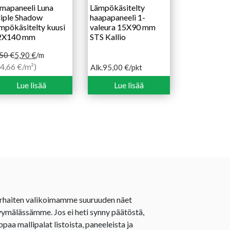
mapaneeli Luna
Lämpökäsitelty
iple Shadow
haapapaneeli 1-
mpökäsitelty kuusi
valeura 15X90 mm
2X140 mm
STS Kallio
,50
€
5,90
€
/m
kuperäinen
ykyinen
4,66 €/m²)
Alk.
95,00
€
/pkt
Hintaluokka:
nta
nta
95,00 €
Lue lisää
Lue lisää
i:
:
-
50 €.
90 €.
159,50 €
rhaiten valikoimamme suuruuden näet
ymälässämme. Jos ei heti synny päätöstä,
ppaa mallipalat listoista, paneeleista ja