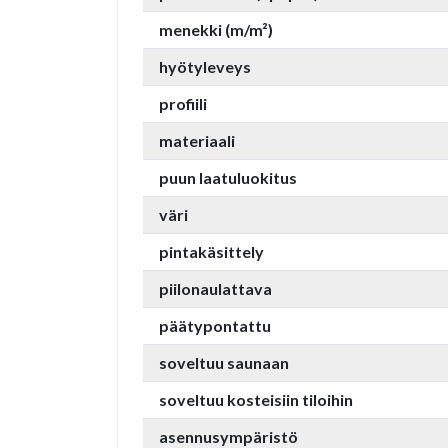
menekki (m/m²)
hyötyleveys
profiili
materiaali
puun laatuluokitus
väri
pintakäsittely
piilonaulattava
päätypontattu
soveltuu saunaan
soveltuu kosteisiin tiloihin
asennusympäristö