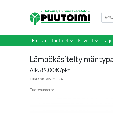
Etusivu
Tuotteet
Palvelut
Tarjo
Lämpökäsitelty mäntyp
Hintaluokka:
Alk.
89,00
€
/pkt
89,00 €
Hinta sis. alv 25,5%
-
Tuotenumero:
93,00 €