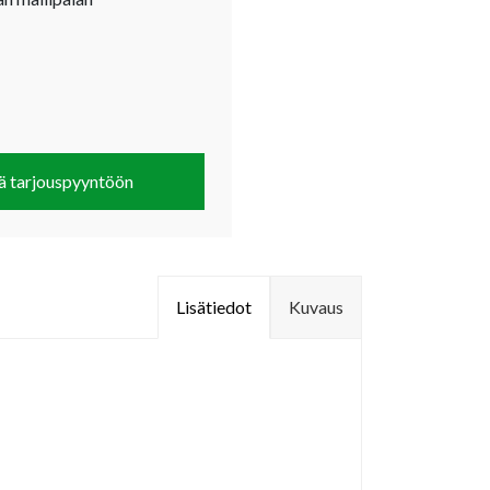
ä tarjouspyyntöön
Lisätiedot
Kuvaus