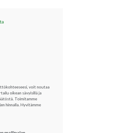
ta
yttökohteeseesi, voit noutaa
ilu oikean sävyisillä ja
opäätöstä. Toimitamme
ujen hinnalla. Hyvitämme
an mallipalan