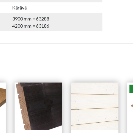
Kärävä
3900 mm = 63288
4200 mm = 63186