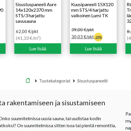
Sisustuspaneeli Aure
Kuusipaneeli 15X120
Ri
90
14x120x2370 mm
mm STS/4 harjattu
Tr
STS/3 harjattu
valkoinen Lumi TK
lä
savusauna
3
39,00
€
/pkt
62,00
€
/pkt
8
30,03
€
/pkt
Al
N
(41,33 €/m²)
-23%
(4
hi
hi
Lue lisää
Lue lisää
ol
on
8,
5,
Etusivu
Tuotekategoriat
Sisustuspaneelit
ta rakentamiseen ja sisustamiseen
Pa
 Onko suunnitelmissa uusia sauna, tai uudistaa kodin
my
jatkoksi? On suunnitelmissa sitten isoa tai pientä remonttia,
na