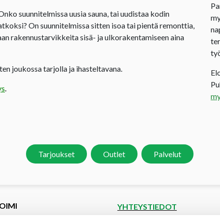
Pa
 Onko suunnitelmissa uusia sauna, tai uudistaa kodin
my
jatkoksi? On suunnitelmissa sitten isoa tai pientä remonttia,
na
an rakennustarvikkeita sisä- ja ulkorakentamiseen aina
te
ty
en joukossa tarjolla ja ihasteltavana.
El
P
ys
.
my
Tarjoukset
Outlet
Palvelut
OIMI
YHTEYSTIEDOT
et