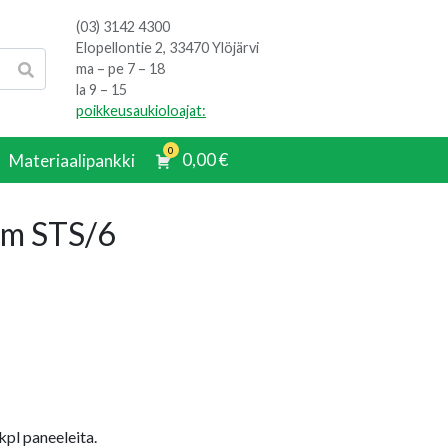
(03) 3142 4300
Elopellontie 2, 33470 Ylöjärvi
ma – pe 7 – 18
la 9 – 15
poikkeusaukioloajat:
0
0,00
€
Materiaalipankki
mm STS/6
pl paneeleita.