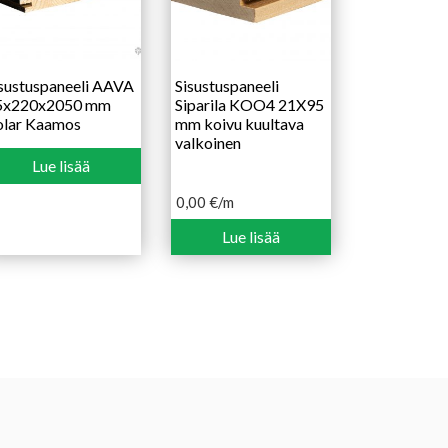
sustuspaneeli AAVA
Sisustuspaneeli
5x220x2050 mm
Siparila KOO4 21X95
olar Kaamos
mm koivu kuultava
valkoinen
Lue lisää
0,00
€
/m
Lue lisää