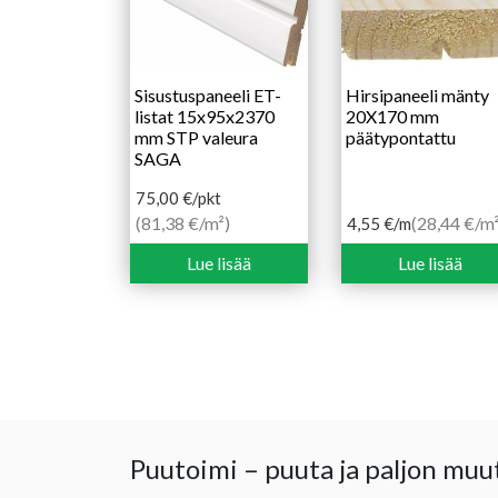
Sisustuspaneeli ET-
Hirsipaneeli mänty
listat 15x95x2370
20X170 mm
mm STP valeura
päätypontattu
SAGA
75,00
€
/pkt
(81,38 €/m²)
(28,44 €/m²
4,55
€
/m
Lue lisää
Lue lisää
Puutoimi – puuta ja paljon muu