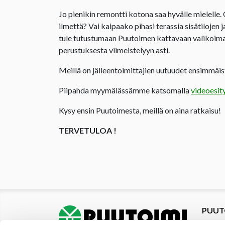
Jo pienikin remontti kotona saa hyvälle mielelle.
ilmettä? Vai kaipaako pihasi terassia sisätilojen 
tule tutustumaan Puutoimen kattavaan valikoima
perustuksesta viimeistelyyn asti.
Meillä on jälleentoimittajien uutuudet ensimmäist
Piipahda myymälässämme katsomalla
videoesit
Kysy ensin Puutoimesta, meillä on aina ratkaisu!
TERVETULOA !
PUUT
Tuotte