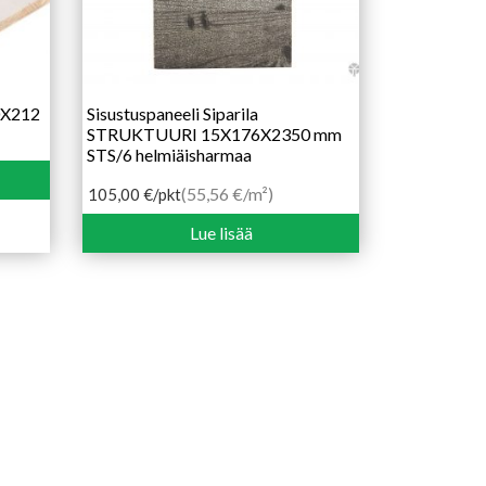
10X212
Sisustuspaneeli Siparila
STRUKTUURI 15X176X2350 mm
STS/6 helmiäisharmaa
(55,56 €/m²)
105,00
€
/pkt
Lue lisää