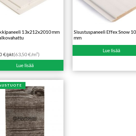
ikkipaneeli 13x212x2010 mm
Sisustuspaneeli Effex Snow 
alkovahattu
mm
Lue lisää
(63,50 €/m²)
00
€
/pkt
Lue lisää
AUSTUOTE