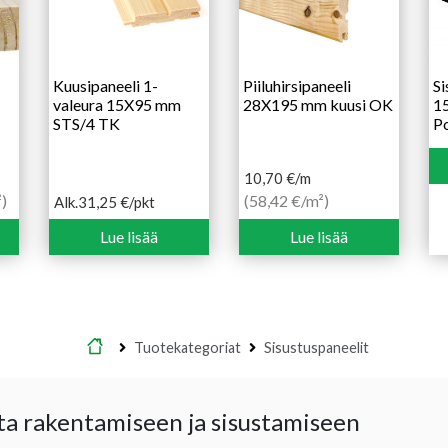
Kuusipaneeli 1-
Piiluhirsipaneeli
Si
valeura 15X95 mm
28X195 mm kuusi OK
1
STS/4 TK
P
10,70
€
/m
)
(58,42 €/m²)
Alk.
31,25
€
/pkt
Hintaluokka:
31,25 €
Lue lisää
Lue lisää
-
46,90 €
Etusivu
Tuotekategoriat
Sisustuspaneelit
ta rakentamiseen ja sisustamiseen