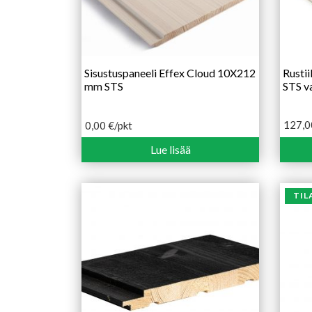
Sisustuspaneeli Effex Cloud 10X212
Rusti
mm STS
STS v
127,
0,00
€
/pkt
Lue lisää
TIL