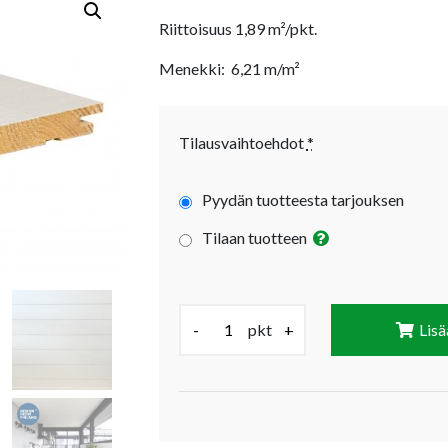
Riittoisuus 1,89 m²/pkt.
Menekki: 6,21 m/m²
Tilausvaihtoehdot
*
Pyydän tuotteesta tarjouksen
Tilaan tuotteen
Määrä (pkt):
-
pkt
+
Lisä