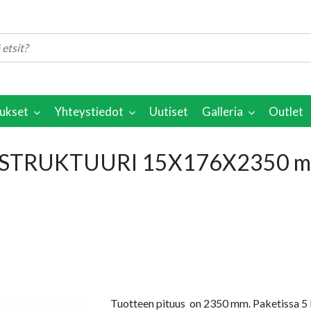
ukset
Yhteystiedot
Uutiset
Galleria
Outlet
rila STRUKTUURI 15X176X2350 
Tuotteen pituus on 2350 mm. Paketissa 5 k