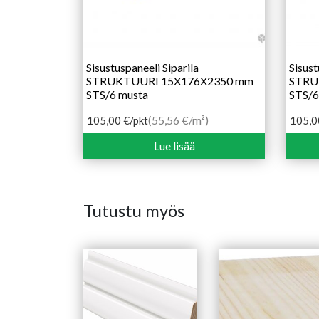
Sisustuspaneeli Siparila
Sisust
STRUKTUURI 15X176X2350 mm
STRU
STS/6 musta
STS/6
(55,56 €/m²)
105,00
€
/pkt
105,
Lue lisää
Tutustu myös