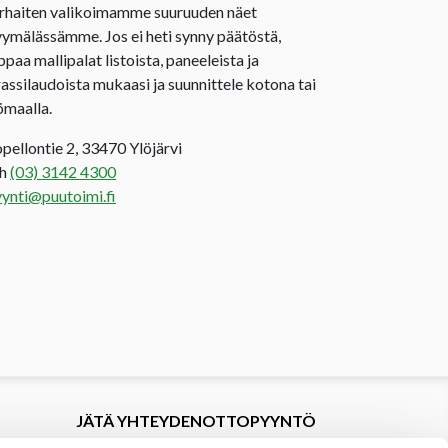
rhaiten valikoimamme suuruuden näet
ymälässämme. Jos ei heti synny päätöstä,
ppaa mallipalat listoista, paneeleista ja
rassilaudoista mukaasi ja suunnittele kotona tai
ömaalla.
opellontie 2, 33470 Ylöjärvi
uh
(03) 3142 4300
ynti@puutoimi.fi
JÄTÄ YHTEYDENOTTOPYYNTÖ