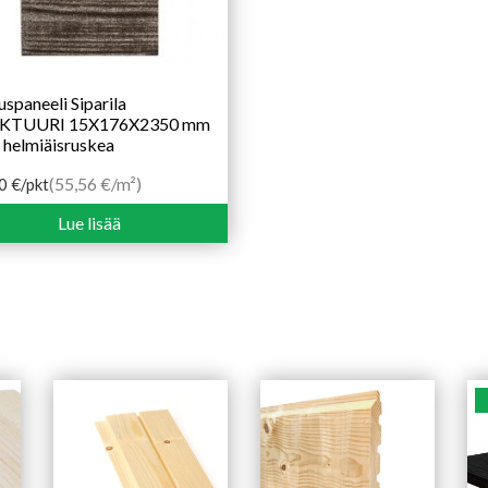
uspaneeli Siparila
KTUURI 15X176X2350 mm
 helmiäisruskea
(55,56 €/m²)
00
€
/pkt
Lue lisää