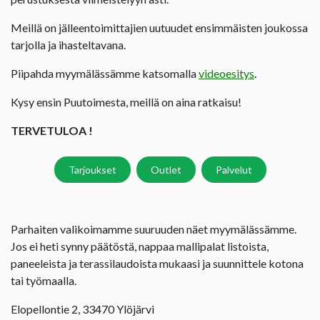
Meillä on jälleentoimittajien uutuudet ensimmäisten joukossa
tarjolla ja ihasteltavana.
Piipahda myymälässämme katsomalla
videoesitys
.
Kysy ensin Puutoimesta, meillä on aina ratkaisu!
TERVETULOA !
Tarjoukset
Outlet
Palvelut
Parhaiten valikoimamme suuruuden näet myymälässämme.
Jos ei heti synny päätöstä, nappaa mallipalat listoista,
paneeleista ja terassilaudoista mukaasi ja suunnittele kotona
tai työmaalla.
Elopellontie 2, 33470 Ylöjärvi