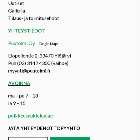
Uutiset
Galleria
Tilaus- ja toimitusehdot
YHTEYSTIEDOT
Puutoimi Oy
Google Maps
Elopellontie 2, 33470 Ylöjärvi
Puh (03) 3142 4300 (vaihde)
myynti@puutoimi.fi
AVOINNA
ma – pe 7 – 18
la 9 – 15
poikkeusaukioloajat:
JÄTÄ YHTEYDENOTTOPYYNTÖ