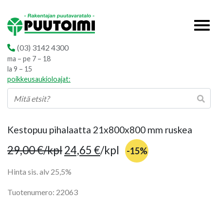
(03) 3142 4300
ma – pe 7 – 18
la 9 – 15
poikkeusaukioloajat:
Kestopuu pihalaatta 21x800x800 mm ruskea
29,00
€
/kpl
24,65
€
/kpl
-15%
Hinta sis. alv 25,5%
Tuotenumero: 22063