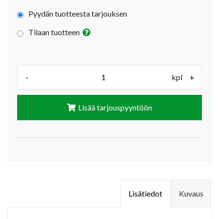
Pyydän tuotteesta tarjouksen
Tilaan tuotteen
Määrä (kpl):
-
kpl
+
Lisää tarjouspyyntöön
Lisätiedot
Kuvaus