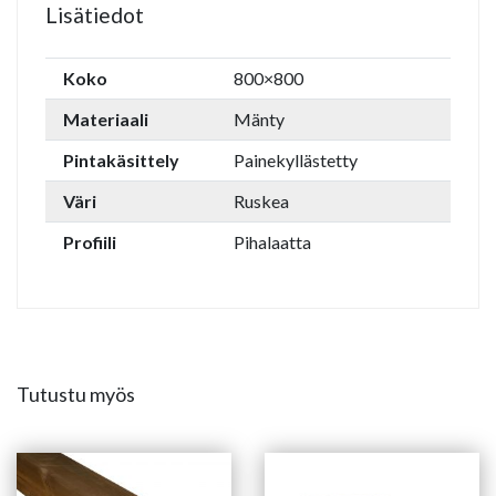
Lisätiedot
Koko
800×800
Materiaali
Mänty
Pintakäsittely
Painekyllästetty
Väri
Ruskea
Profiili
Pihalaatta
Tutustu myös