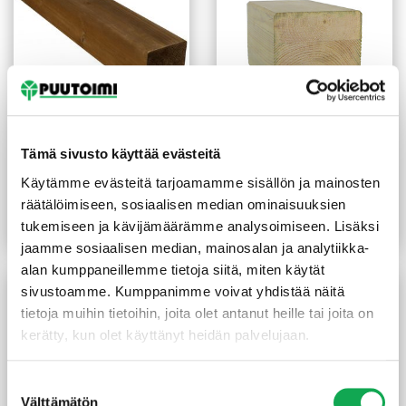
Tämä sivusto käyttää evästeitä
Kestopuu liimattu ruskea
Kestopuu liimattu vihreä
70x70x3000 mm
115x115x3000 mm
Käytämme evästeitä tarjoamamme sisällön ja mainosten
(9 €/m)
(21,67 €/m)
25,00
€
/kpl
65,00
€
/kpl
räätälöimiseen, sosiaalisen median ominaisuuksien
tukemiseen ja kävijämäärämme analysoimiseen. Lisäksi
Lue lisää
Lue lisää
jaamme sosiaalisen median, mainosalan ja analytiikka-
alan kumppaneillemme tietoja siitä, miten käytät
sivustoamme. Kumppanimme voivat yhdistää näitä
tietoja muihin tietoihin, joita olet antanut heille tai joita on
kerätty, kun olet käyttänyt heidän palvelujaan.
Suostumuksen
Välttämätön
valinta