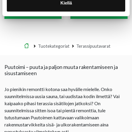
(12,00 €/m)
36,00
€
/kpl
Kiellä
7,30
€
/m
Lue lisää
Lue lisää
Etusivu
Tuotekategoriat
Terassipuutavarat
Puutoimi – puuta ja paljon muuta rakentamiseen ja
sisustamiseen
Jo pienikin remontti kotona saa hyvälle mielelle. Onko
suunnitelmissa uusia sauna, tai uudistaa kodin ilmettä? Vai
kaipaako pihasi terassia sisätilojen jatkoksi? On
suunnitelmissa sitten isoa tai pientä remonttia, tule
tutustumaan Puutoimen kattavaan valikoimaan
rakennustarvikkeita sisä- ja ulkorakentamiseen aina
perustuksesta viimeistelyyn asti.